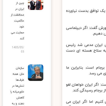
چین از
ایران در
یک توافق بدست نیاورده
محافظت از
حاکمیت
خود
رش گفت: اگر دیپلماسی
حمایت می
 دهیم.
کند
ایران مدعی شد رئیس
1405/05/
به سلاح هسته ای دست
03
ام است. بنابراین ما
سازمان
 می رسد.
ملل: همه
طرف‌ها
 اگر ایران خواهان لغو
تنش‌ها در
خاورمیانه را
کاهش
نیم اما اگر ایران می
دهند و به