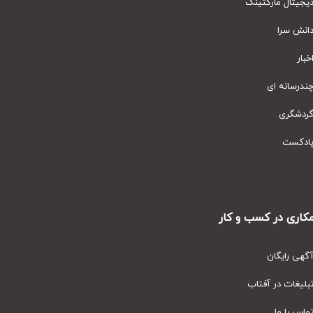
یتال مارکتینگ
نش سرا
ار
رسانه ای
دشگری
دکست
ری در کسب و کار
ی رایگان
یغات در آفتاب
س با ما