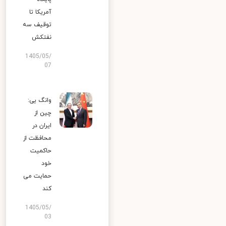
آمریکا تا
توقیف سه
نفتکش
1405/05/
07
وانگ یی:
چین از
ایران در
محافظت از
حاکمیت
خود
حمایت می
کند
1405/05/
03