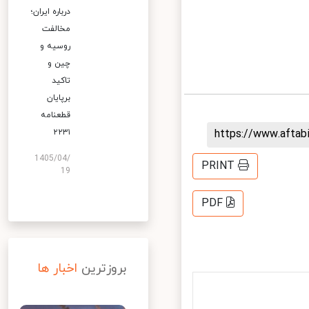
درباره ایران؛
مخالفت
روسیه و
چین و
تاکید
برپایان
قطعنامه
https://www.afta
۲۲۳۱
1405/04/
PRINT
19
PDF
بروزترین
اخبار ها