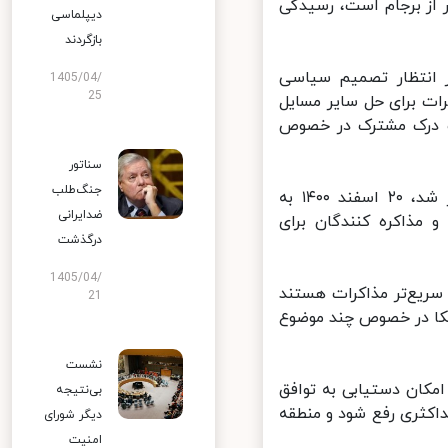
ر از برجام است، رسیدگی
دیپلماسی
بازگردند
 انتظار تصمیم سیاسی
1405/04/
25
ت برای حل سایر مسایل
ک درک مشترک در خصوص
سناتور
جنگ‌طلب
دور هشتم مذاکرات رفع تحریم‌ها که از ششم دی‌ماه سال گذشته آغاز شد، ۲۰ اسفند ۱۴۰۰ به
ضدایرانی
مذاکره کنندگان برای
درگذشت
1405/04/
ریع‌تر مذاکرات هستند
21
کا در خصوص چند موضوع
نشست
مکان دستیابی به توافق
بی‌نتیجه
ثری رفع شود و منطقه‌
دیگر شورای
امنیت