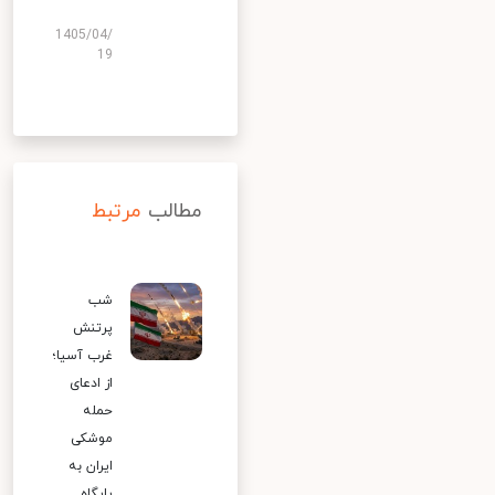
1405/04/
19
مطالب
مرتبط
شب
پرتنش
غرب آسیا؛
از ادعای
حمله
موشکی
ایران به
پایگاه