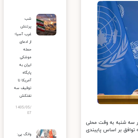
شب
پرتنش
غرب آسیا؛
از ادعای
حمله
موشکی
ایران به
پایگاه
آمریکا تا
توقیف سه
نفتکش
1405/05/
07
ر سه شنبه به وقت محلی
توافق بر اساس پایبندی
وانگ یی: