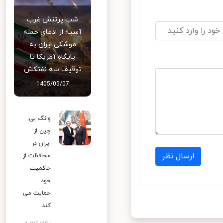
شب پرتنش غرب
آسیا؛ از ادعای حمله
موشکی ایران به
پایگاه آمریکا تا
توقیف سه نفتکش
1405/05/07
وانگ یی:
چین از
ایران در
ارسال نظر
محافظت از
حاکمیت
خود
حمایت می
کند