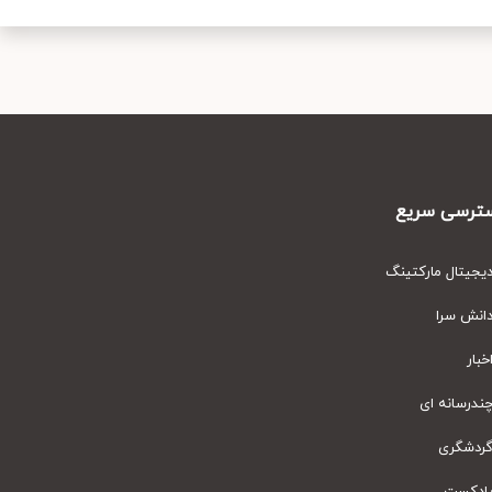
رسی سریع
یتال مارکتینگ
نش سرا
ار
رسانه ای
دشگری