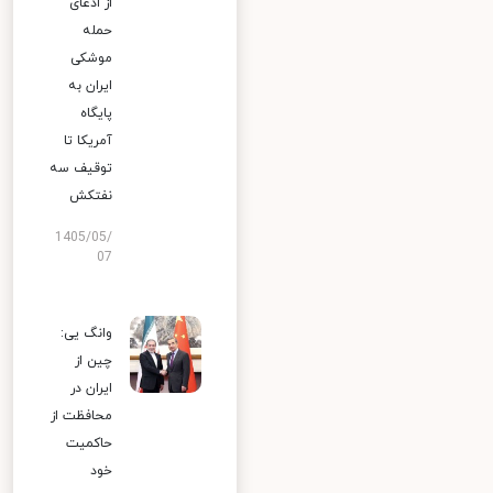
از ادعای
حمله
موشکی
ایران به
پایگاه
آمریکا تا
توقیف سه
نفتکش
1405/05/
07
وانگ یی:
چین از
ایران در
محافظت از
حاکمیت
خود