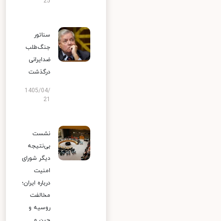
25
سناتور
جنگ‌طلب
ضدایرانی
درگذشت
1405/04/
21
نشست
بی‌نتیجه
دیگر شورای
امنیت
درباره ایران؛
مخالفت
روسیه و
چین و