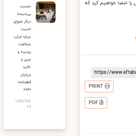
را امضا خواهیم کرد که
نشست
بی‌نتیجه
دیگر شورای
امنیت
درباره ایران؛
مخالفت
روسیه و
چین و
تاکید
https://www.afta
برپایان
قطعنامه
PRINT
۲۲۳۱
1405/04/
PDF
19