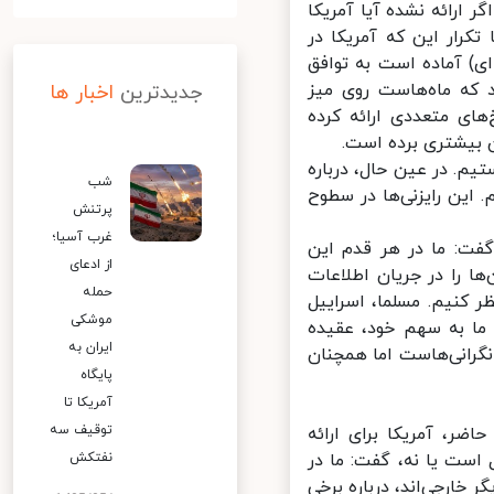
 ارائه نشده آیا آمریکا
رار این که آمریکا در
) آماده است به توافق
 که ماه‌هاست روی میز
جدیدترین
اخبار ها
ای متعددی ارائه کرده
بیشتری برده است.
م. در عین حال، درباره
شب
این رایزنی‌ها در سطوح
پرتنش
غرب آسیا؛
فت: ما در هر قدم این
از ادعای
ها را در جریان اطلاعات
حمله
کنیم. مسلما، اسراییل
موشکی
ما به سهم خود، عقیده
ایران به
گرانی‌هاست اما همچنان
پایگاه
آمریکا تا
توقیف سه
ر، آمریکا برای ارائه
است یا نه، گفت: ما در
نفتکش
خارجی‌اند، درباره برخی