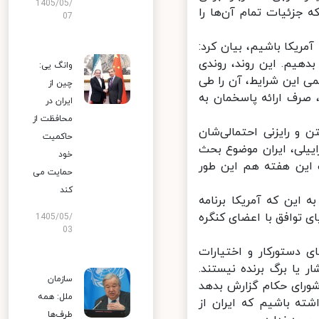
1405/05/
جزئیات تمام آن‌ها را
07
ریکا باشیم، بیان کرد:
هیم. این روند، روندی
وانگ یی:
 این شرایط، آن را طی
چین از
رف ارائه پاسخمان به
ایران در
محافظت از
و رایزنی احتمالی‌شان
حاکمیت
یلی، ایران موضوع بحث
خود
ین هفته هم این طور
حمایت می
کند
این که آمریکا برنامه
توافق با اعضای کنگره
1405/05/
03
 دستورکار و اختیارات
یا برگ برنده نیستند.
سازمان
ورای حکام گزارش بدهد
ملل: همه
ته باشیم که ایران از
طرف‌ها