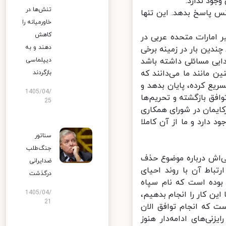
ود ندارد.
تنش‌ها در
س پاسخ بدهد. این تنها
خاورمیانه را
کاهش
امارات متحده عربی در
دهند و به
دین بار در زمینه برخی
یی مسائلی داشته باشد
دیپلماسی
 مانند ما می‌دانند که
بازگردند
یع کرده، پایان بدهد و
1405/04/
فق بازگشته و تحریم‌ها
25
ایمان در شورای همکاری
ارد و ما از آن کاملا
سناتور
جنگ‌طلب
اش درباره موضوع حذف
ضدایرانی
باط آن با روند احیای
درگذشت
وده است که نام سپاه
1405/04/
ن کار را انجام بدهیم،
21
که انجام توافق الان
ی‌های ادامه‌دار هنوز