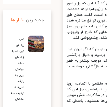
آیا این که وزیر امور
رجام) ارائه داده‌اند،
ه است، گفت: همان طور
جدیدترین
اخبار ها
فوری توافق مذاکره شده
امل به برجام روی میز
ایی که خارج از چارچوب
ند، چشم‌پوشی کند.
شب
پرتنش
وریم که اگر ایران این
غرب آسیا؛
رسیم و دنبال بازگشتی
از ادعای
ند، موجب بیشتر به خطر
حمله
بازگشتی دوجانبه به
موشکی
ایران به
پایگاه
منظمی با اتحادیه اروپا
آمریکا تا
ین دیپلماسی، جز این که
توقیف سه
ن در مذاکرات نقش مهمی
نفتکش
ی‌ها هستیم، پاسخی که