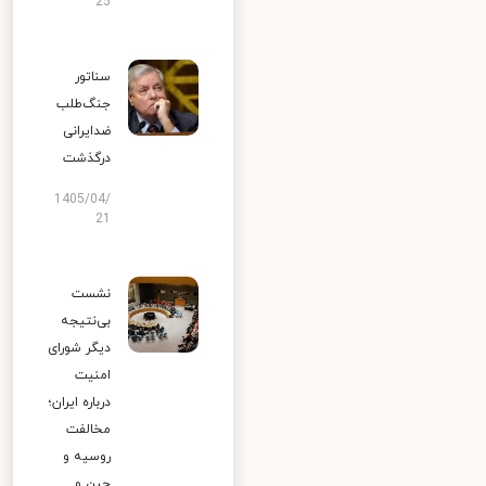
25
سناتور
جنگ‌طلب
ضدایرانی
درگذشت
1405/04/
21
نشست
بی‌نتیجه
دیگر شورای
امنیت
درباره ایران؛
مخالفت
روسیه و
چین و