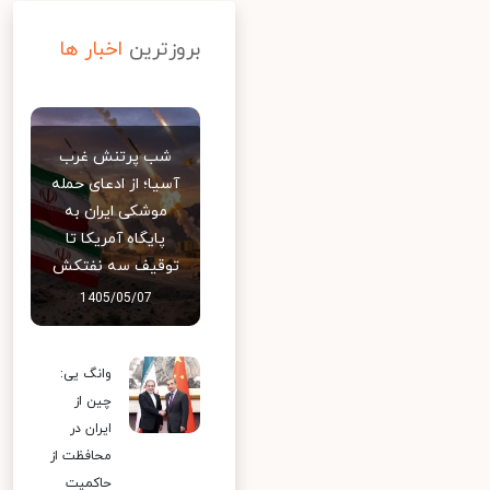
بروزترین
اخبار ها
شب پرتنش غرب
آسیا؛ از ادعای حمله
موشکی ایران به
پایگاه آمریکا تا
توقیف سه نفتکش
1405/05/07
وانگ یی:
چین از
ایران در
محافظت از
حاکمیت