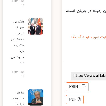
1405/05/
07
 زمینه در جریان است،
وانگ یی:
چین از
ایران در
 امور خارجه آمریکا
محافظت از
حاکمیت
خود
حمایت می
کند
1405/05/
https://www.afta
03
PRINT
سازمان
ملل: همه
PDF
طرف‌ها