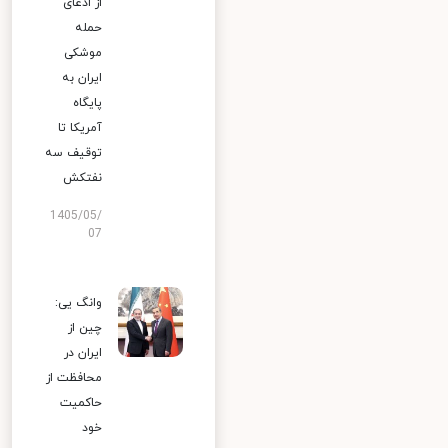
از ادعای
حمله
موشکی
ایران به
پایگاه
آمریکا تا
توقیف سه
نفتکش
1405/05/
07
وانگ یی:
چین از
ایران در
محافظت از
حاکمیت
خود