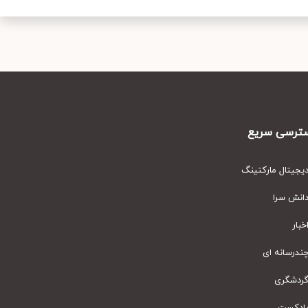
رسی سریع
یتال مارکتینگ
نش سرا
ار
رسانه ای
دشگری