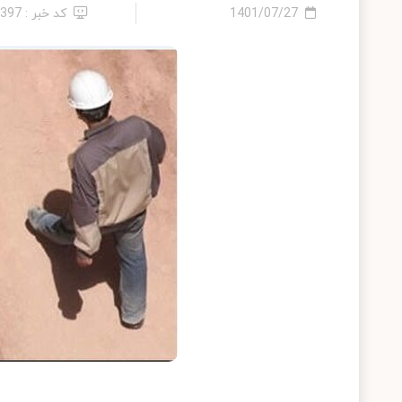
1401/07/27
کد خبر : 2397