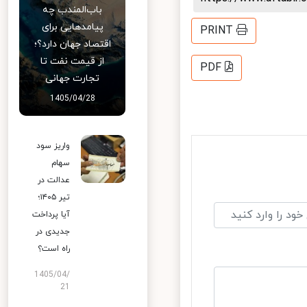
باب‌المندب چه
پیامدهایی برای
PRINT
اقتصاد جهان دارد؟؛
از قیمت نفت تا
PDF
تجارت جهانی
1405/04/28
واریز سود
سهام
عدالت در
تیر ۱۴۰۵؛
آیا پرداخت
جدیدی در
راه است؟
1405/04/
21