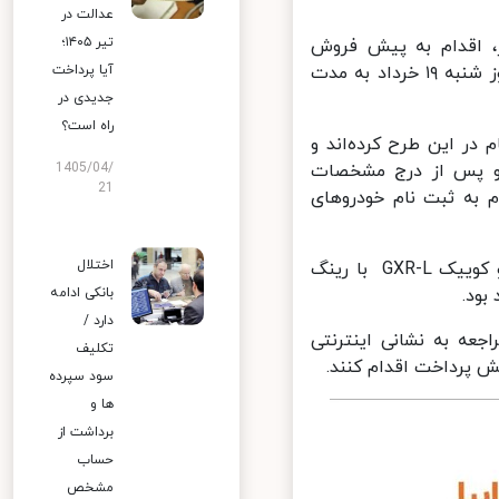
عدالت در
تیر ۱۴۰۵؛
، اقدام به پیش فروش
محصولات برای متقاضیان طرح جایگزینی خودروهای فرسوده از ساعت ۱۰ روز شنبه ۱۹ خرداد به مدت
آیا پرداخت
جدیدی در
راه است؟
ر این طرح کرده‌اند و
و پس از درج مشخصات
1405/04/
21
 به ثبت نام خودروهای
اختلال
گروه سایپا در این طرح خودروهای اطلس، شاهین با گیربکس اتوماتیک و کوییک GXR-L با رینگ
بانکی ادامه
دارد /
عه به نشانی اینترنتی
تکلیف
سود سپرده
ها و
برداشت از
حساب
مشخص