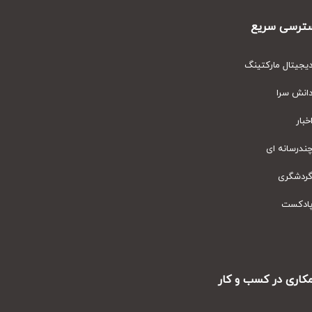
رسی سریع
یتال مارکتینگ
نش سرا
ار
رسانه ای
دشگری
دکست
ری در کسب و کار