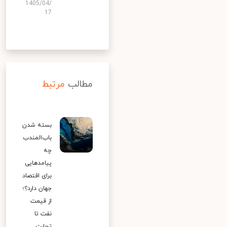
1405/04/
17
مطالب
مرتبط
بسته شدن
باب‌المندب
چه
پیامدهایی
برای اقتصاد
جهان دارد؟؛
از قیمت
نفت تا
تجارت