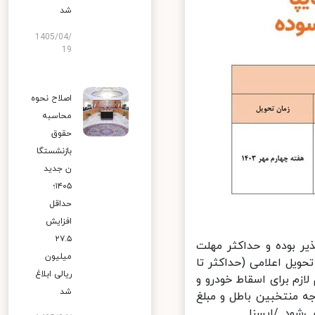
شد
1405/04/
19
اصلاح نحوه
محاسبه
حقوق
بازنشستگا
ن جدید
۱۴۰۵؛
حداقل
افزایش
۲۷.۵
ر بوده و حداکثر مهلت
میلیون
ویل اعلامی (حداکثر تا
ریالی ابلاغ
م لازم برای اسقاط خودرو و
شد
ه منتخبین باطل و مبلغ
ود. /ایسنا