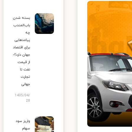
بسته شدن
باب‌المندب
چه
پیامدهایی
برای اقتصاد
جهان دارد؟؛
از قیمت
نفت تا
تجارت
جهانی
1405/04/
28
واریز سود
سهام