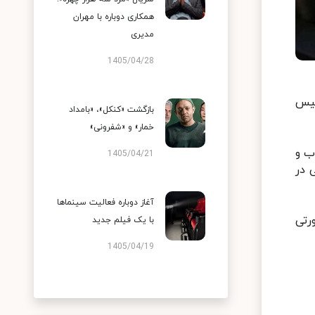
همکاری دوباره با مهران
مدیری
1405/04/28
ئیس
بازگشت «کنکل»، «بامداد
خمار» و «شفرونی»
ب و
1405/04/21
 در
آغاز دوباره فعالیت سینماها
رتی
با یک فیلم جدید
1405/04/19