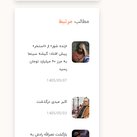
مطالب
مرتبط
«زنده شور» از «استخر»
پیش افتاد؛ گیشه سینما
به مرز ۶۰ میلیارد تومان
رسید
1405/05/07
اکبر عبدی درگذشت
1405/05/03
بازگشت نصرالله رادش به