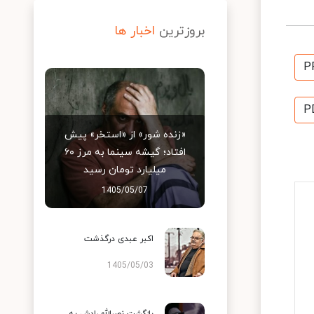
بروزترین
اخبار ها
P
P
«زنده شور» از «استخر» پیش
افتاد؛ گیشه سینما به مرز ۶۰
میلیارد تومان رسید
1405/05/07
اکبر عبدی درگذشت
1405/05/03