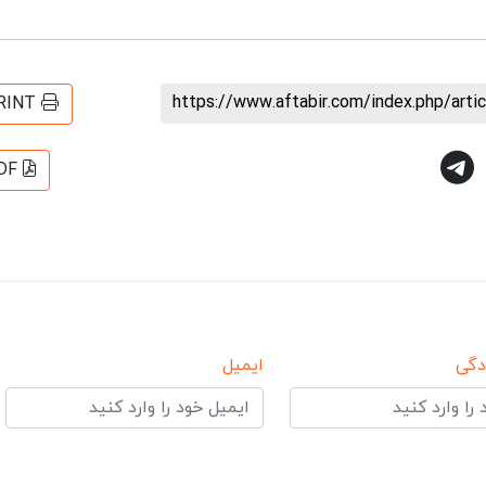
https://www.aftabir.com/index.php/art
RINT
DF
دگی
ایمیل