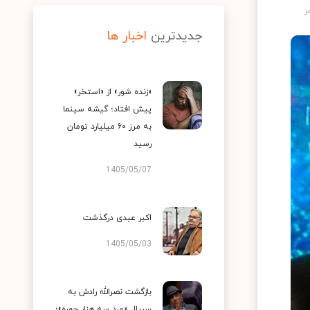
جدیدترین
اخبار ها
«زنده شور» از «استخر»
پیش افتاد؛ گیشه سینما
به مرز ۶۰ میلیارد تومان
رسید
1405/05/07
اکبر عبدی درگذشت
1405/05/03
بازگشت نصرالله رادش به
سریال «مرد سه هزار چهره»؛