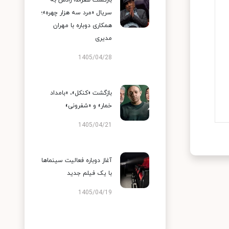
بازگشت نصرالله رادش به
سریال «مرد سه هزار چهره»؛
همکاری دوباره با مهران
مدیری
1405/04/28
بازگشت «کنکل»، «بامداد
خمار» و «شفرونی»
1405/04/21
آغاز دوباره فعالیت سینماها
با یک فیلم جدید
1405/04/19