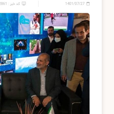
1401/07/27
کد خبر : 12861