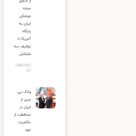
از ادعای
حمله
موشکی
ایران به
پایگاه
آمریکا تا
توقیف سه
نفتکش
1405/05/
07
وانگ یی:
چین از
ایران در
محافظت از
حاکمیت
خود