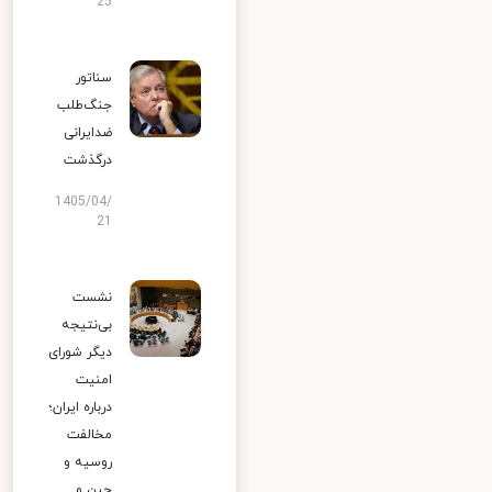
25
سناتور
جنگ‌طلب
ضدایرانی
درگذشت
1405/04/
21
نشست
بی‌نتیجه
دیگر شورای
امنیت
درباره ایران؛
مخالفت
روسیه و
چین و