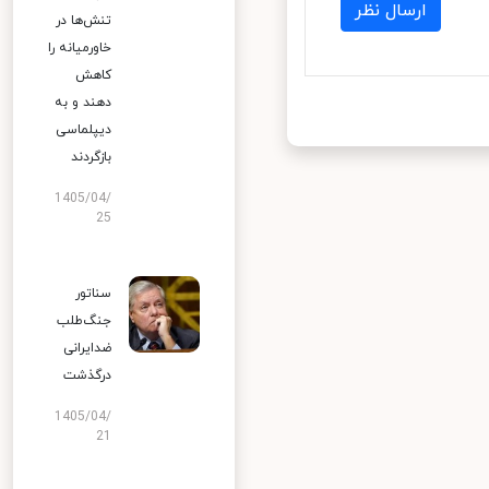
ارسال نظر
تنش‌ها در
خاورمیانه را
کاهش
دهند و به
دیپلماسی
بازگردند
1405/04/
25
سناتور
جنگ‌طلب
ضدایرانی
درگذشت
1405/04/
21