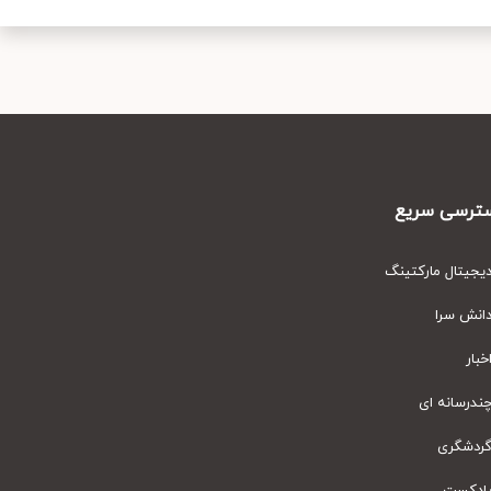
رسی سریع
یتال مارکتینگ
نش سرا
ار
رسانه ای
دشگری