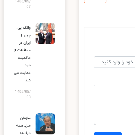
1405/05/
07
وانگ یی:
چین از
ایران در
محافظت از
حاکمیت
خود
حمایت می
کند
1405/05/
03
سازمان
ملل: همه
طرف‌ها