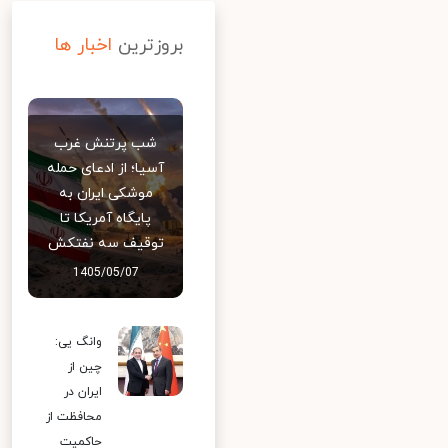
بروزترین
اخبار ها
شب پرتنش غرب
آسیا؛ از ادعای حمله
موشکی ایران به
پایگاه آمریکا تا
توقیف سه نفتکش
1405/05/07
وانگ یی:
چین از
ایران در
محافظت از
حاکمیت