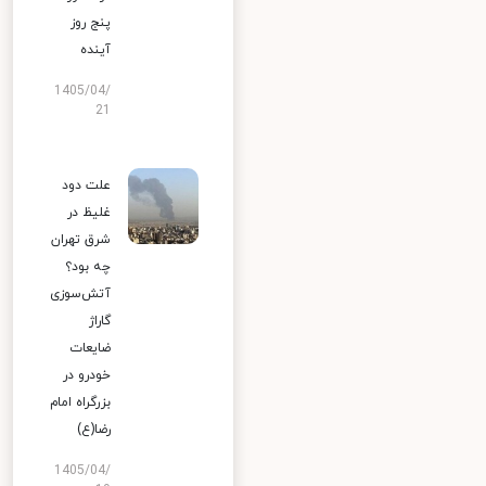
پنج روز
آینده
1405/04/
21
علت دود
غلیظ در
شرق تهران
چه بود؟
آتش‌سوزی
گاراژ
ضایعات
خودرو در
بزرگراه امام
رضا(ع)
1405/04/