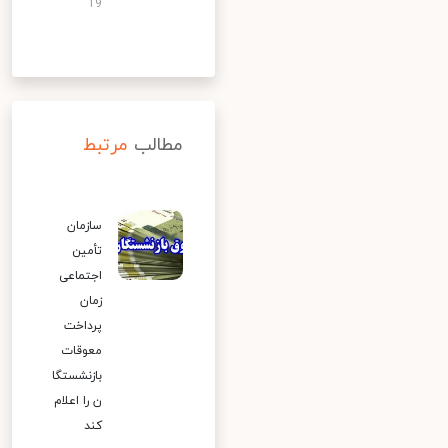
19
مطالب
مرتبط
سازمان
تأمین
اجتماعی
زمان
پرداخت
معوقات
بازنشستگا
ن را اعلام
کند