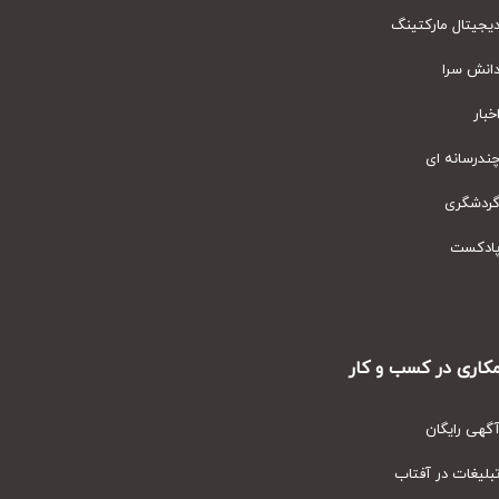
یتال مارکتینگ
نش سرا
ار
رسانه ای
دشگری
دکست
ری در کسب و کار
ی رایگان
یغات در آفتاب