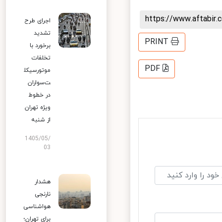
https://www.aftabi
اجرای طرح
تشدید
PRINT
برخورد با
تخلفات
PDF
موتورسیکل
ت‌سواران
در خطوط
ویژه تهران
از شنبه
1405/05/
03
هشدار
نارنجی
هواشناسی
برای تهران؛