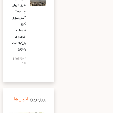
شرق تهران
چه بود؟
آتش‌سوزی
گاراژ
ضایعات
خودرو در
بزرگراه امام
رضا(ع)
1405/04/
19
بروزترین
اخبار ها