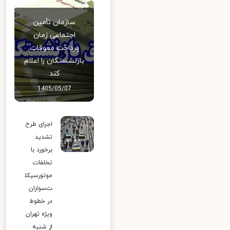
سازمان تأمین
اجتماعی زمان
پرداخت معوقات
بازنشستگان را اعلام
کند
1405/05/07
اجرای طرح
تشدید
برخورد با
تخلفات
موتورسیکل
ت‌سواران
در خطوط
ویژه تهران
از شنبه