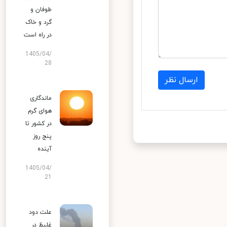
طوفان و
گرد و خاک
در راه است
1405/04/
28
ارسال نظر
ماندگاری
هوای گرم
در کشور تا
پنج روز
آینده
1405/04/
21
علت دود
غلیظ در