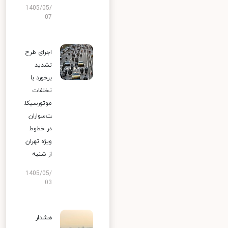
1405/05/
07
اجرای طرح
تشدید
برخورد با
تخلفات
موتورسیکل
ت‌سواران
در خطوط
ویژه تهران
از شنبه
1405/05/
03
هشدار