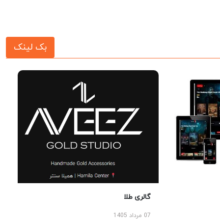
بک لینک
گالری طلا
07 مرداد 1405