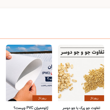
رپورتاژ
رپورتاژ
تفاوت جو پرک با جو دوسر
ژئوممبران PVC چیست؟