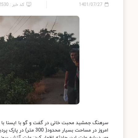
1401/07/27
کد خبر : 12530
سرهنگ جمشید محبت خانی در گفت و گو با ایسنا با اش
امروز در مساحت بسیار محدود( 300 متر) در پارک پردیسان آتش سوزی اتفاق افتاد که با عکس العمل بموقع خاموش شد.
وی درباره علت این حادثه اظهار کرد: علت آتش سو