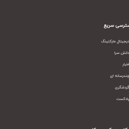
رسی سریع
یتال مارکتینگ
نش سرا
ار
رسانه ای
دشگری
دکست