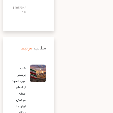
1405/04/
19
مطالب
مرتبط
شب
پرتنش
غرب آسیا؛
از ادعای
حمله
موشکی
ایران به
پایگاه