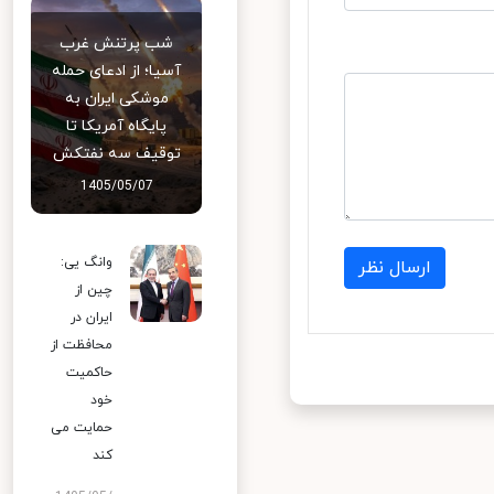
شب پرتنش غرب
آسیا؛ از ادعای حمله
موشکی ایران به
پایگاه آمریکا تا
توقیف سه نفتکش
1405/05/07
وانگ یی:
ارسال نظر
چین از
ایران در
محافظت از
حاکمیت
خود
حمایت می
کند