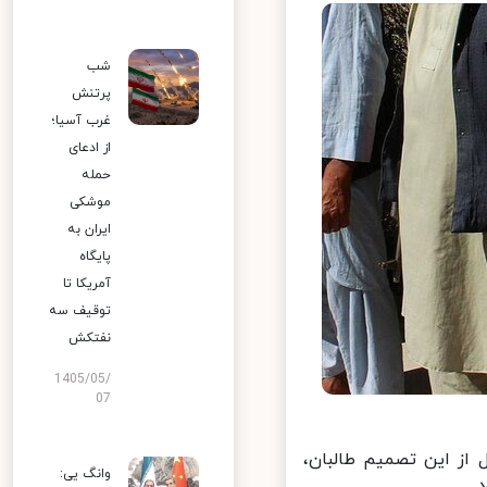
شب
پرتنش
غرب آسیا؛
از ادعای
حمله
موشکی
ایران به
پایگاه
آمریکا تا
توقیف سه
نفتکش
1405/05/
07
ز این تصمیم طالبان،
وانگ یی: