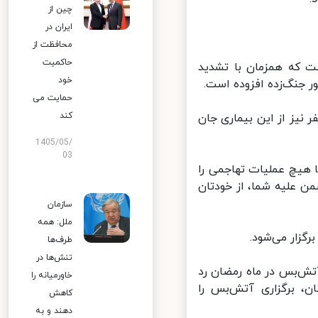
چین از
ایران در
محافظت از
حاکمیت
 که همزمان با تشدید
خود
جنگ‌زده افزوده است.
حمایت می
کند
۱۰ هزار نفر در این کشور به کووید۱۹ مبتلا شده و بیش از ۲۰۰ نفر نیز از این بیماری جان
1405/05/
03
 هیچ عملیات تهاجمی را
 علیه شما، از خودتان
سازمان
ملل: همه
زار می‌شود.
طرف‌ها
تنش‌ها در
تش‌بس در ماه رمضان رد
خاورمیانه را
، برگزاری آتش‌بس را
کاهش
دهند و به