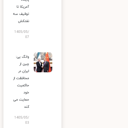
آمریکا تا
توقیف سه
نفتکش
1405/05/
07
وانگ یی:
چین از
ایران در
محافظت از
حاکمیت
خود
حمایت می
کند
1405/05/
03