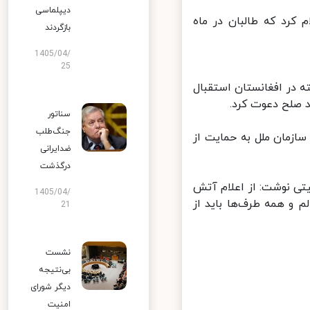
دیپلماسی
رد که طالبان در ماه
بازگردند
1405/04/
25
 دبیرکل سازمان ملل در پیامی از آتش بس ۷۲ ساعته در افغانستان استقبال
 صلح دعوت کرد.
سناتور
جنگ‌طلب
زمان ملل به حمایت از
ضدایرانی
درگذشت
تی نوشت: از اعلام آتش
1405/04/
و همه طرف‌ها باید از
21
نشست
بی‌نتیجه
دیگر شورای
امنیت