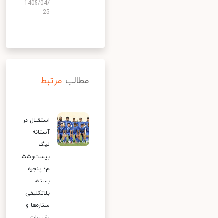
1405/04/
25
مطالب
مرتبط
استقلال در
آستانه
لیگ
بیست‌وشش
م؛ پنجره
بسته،
بلاتکلیفی
ستاره‌ها و
تغییرات