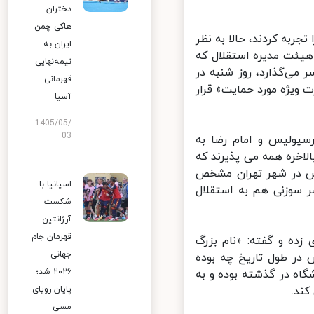
دختران
هاکی چمن
ربه کردند، حالا به نظر
ایران به
ئت مدیره استقلال که
نیمه‌نهایی
ی‌گذارد، روز شنبه در
قهرمانی
یژه مورد حمایت» قرار
آسیا
1405/05/
03
پولیس و امام رضا به
خره همه می پذیرند که
ش در شهر تهران مشخص
اسپانیا با
 سوزنی هم به استقلال
شکست
آرژانتین
قهرمان جام
ه و گفته: «نام بزرگ
جهانی
ر طول تاریخ چه بوده
۲۰۲۶ شد؛
ه در گذشته بوده و به
د.
پایان رویای
مسی