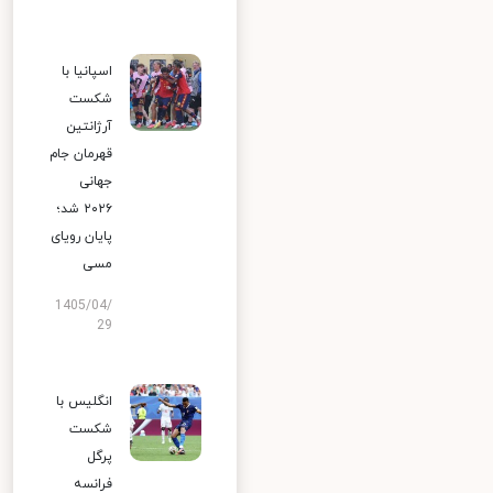
اسپانیا با
شکست
آرژانتین
قهرمان جام
جهانی
۲۰۲۶ شد؛
پایان رویای
مسی
1405/04/
29
انگلیس با
شکست
پرگل
فرانسه