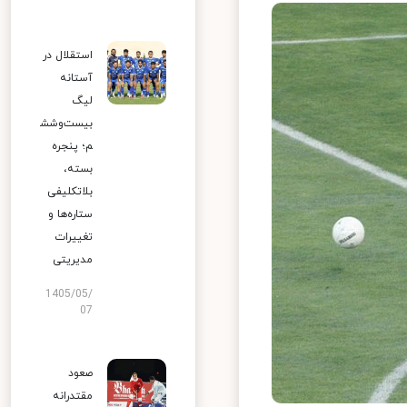
استقلال در
آستانه
لیگ
بیست‌وشش
م؛ پنجره
بسته،
بلاتکلیفی
ستاره‌ها و
تغییرات
مدیریتی
1405/05/
07
صعود
مقتدرانه