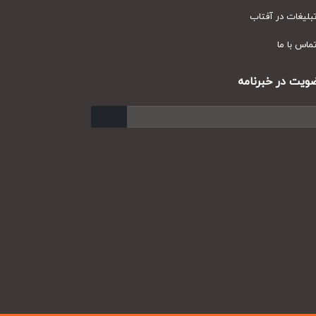
یغات در آفتاب
س با ما
ت در خبرنامه
ارسال