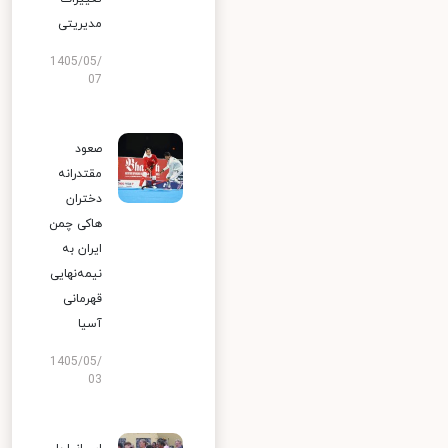
مدیریتی
1405/05/
07
صعود
مقتدرانه
دختران
هاکی چمن
ایران به
نیمه‌نهایی
قهرمانی
آسیا
1405/05/
03