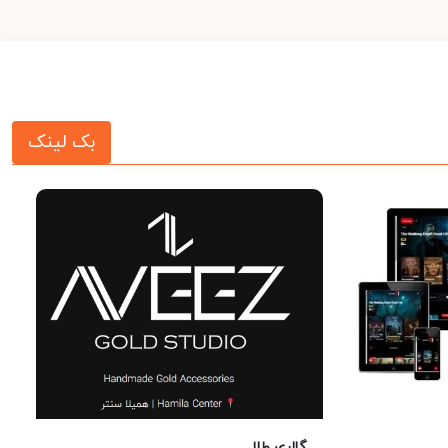
بک لینک
گالری طلا