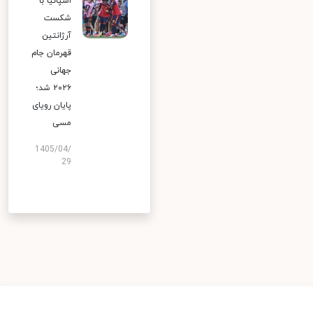
اسپانیا با
شکست
آرژانتین
قهرمان جام
جهانی
۲۰۲۶ شد؛
پایان رویای
مسی
1405/04/
29