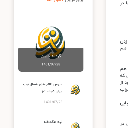
 در
زدن
 هم
گردنه حیران
1401/07/28
 هم
 که
 از
عروس تالاب‌های شمال‌غرب
راب
ایران کجاست؟
ایی
1401/07/28
تپه هگمتانه
 در