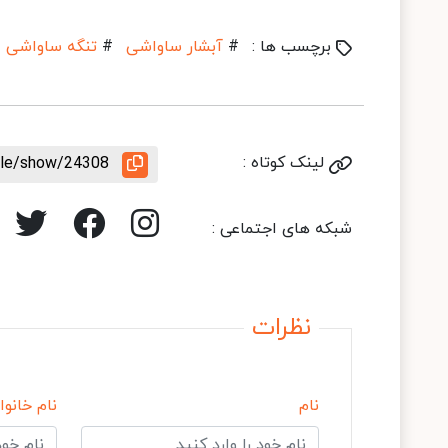
برچسب ها :
#
آبشار ساواشی
#
تنگه ساواشی
لینک کوتاه :
icle/show/24308
شبکه های اجتماعی :
نظرات
نام
نام خانوا