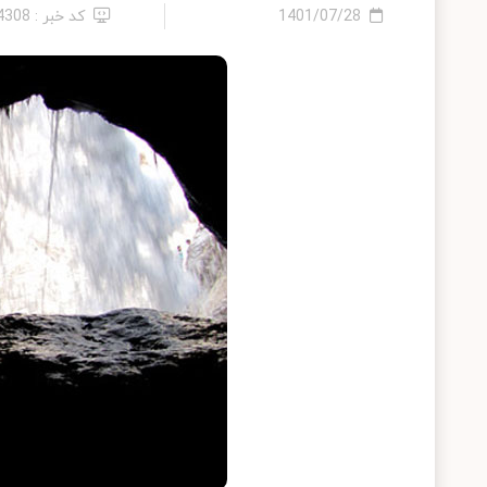
1401/07/28
کد خبر : 24308