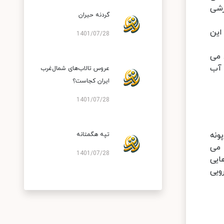
زشی
گردنه حیران
 این
1401/07/28
 می
 آب
عروس تالاب‌های شمال‌غرب
ایران کجاست؟
1401/07/28
ونه
تپه هگمتانه
 می
1401/07/28
ایی
ویی