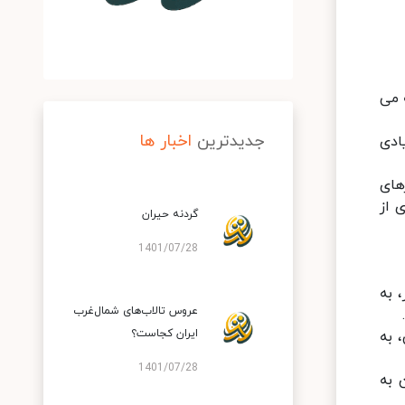
 می
جدیدترین
اخبار ها
ادی
های
 از
گردنه حیران
1401/07/28
ر، تا زانو در آب هستید. بعد از طی مسافتی حدود 250 متر، به
عروس تالاب‌های شمال‌غرب
ایران کجاست؟
 ساواشی، به
1401/07/28
ما رسیدن به