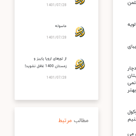
لمن
1401/07/28
ویه
ماسوله
1401/07/28
بای
از تورهای اروپا پاییز و
زمستان 1400 غافل نشوید!
چار
تان
1401/07/28
نمی
هتر
کول
نیم
مطالب
مرتبط
 می