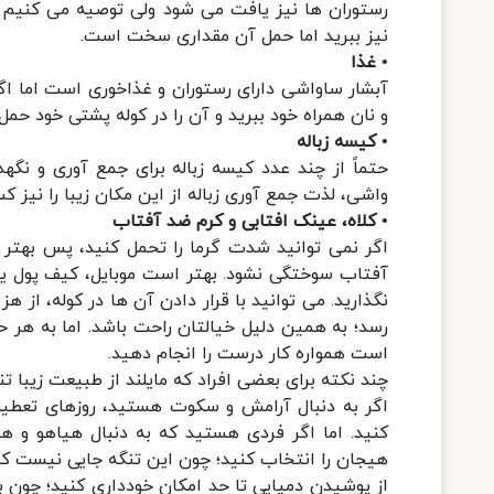
رستوران ها نیز یافت می شود ولی توصیه می کنیم ک
نیز ببرید اما حمل آن مقداری سخت است.
• غذا
آبشار ساواشی دارای رستوران و غذاخوری است اما اگر
و نان همراه خود ببرید و آن را در کوله پشتی خود حمل 
• کیسه زباله
حتماً از چند عدد کیسه زباله برای جمع آوری و نگهد
واشی، لذت جمع آوری زباله از این مکان زیبا را نیز ک
• کلاه، عینک افتابی و کرم ضد آفتاب
اگر نمی توانید شدت گرما را تحمل کنید، پس بهتر 
آفتاب سوختگی نشود. بهتر است موبایل، کیف پول ی
نگذارید. می توانید با قرار دادن آن ها در کوله، از 
رسد؛ به همین دلیل خیالتان راحت باشد. اما به هر حا
است همواره کار درست را انجام دهید.
چند نکته برای بعضی افراد که مایلند از طبیعت زیبا ت
اگر به دنبال آرامش و سکوت هستید، روزهای تعطیل 
کنید. اما اگر فردی هستید که به دنبال هیاهو و ه
هیجان را انتخاب کنید؛ چون این تنگه جایی نیست که ه
از پوشیدن دمپایی تا حد امکان خودداری کنید؛ چون 