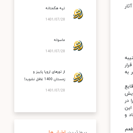
ثار
تپه هگمتانه
1401/07/28
ماسوله
1401/07/28
یبه
رار
 به
از تورهای اروپا پاییز و
زمستان 1400 غافل نشوید!
ایع
1401/07/28
ایش
 در
این
اد و
طعم
بروزترین
اخبار ها