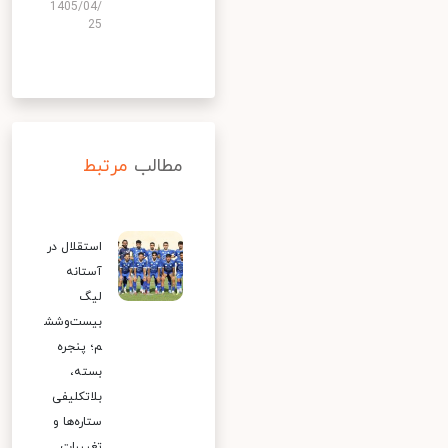
1405/04/
25
مطالب
مرتبط
استقلال در
آستانه
لیگ
بیست‌وشش
م؛ پنجره
بسته،
بلاتکلیفی
ستاره‌ها و
تغییرات