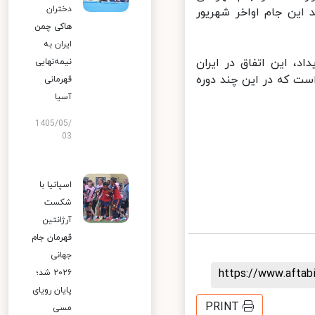
دختران
این جام اواخر شهریور
هاکی چمن
ایران به
، این اتفاق در ایران
نیمه‌نهایی
ست که در این چند دوره
قهرمانی
آسیا
1405/05/
03
اسپانیا با
شکست
آرژانتین
قهرمان جام
جهانی
https://www.afta
۲۰۲۶ شد؛
پایان رویای
PRINT
مسی