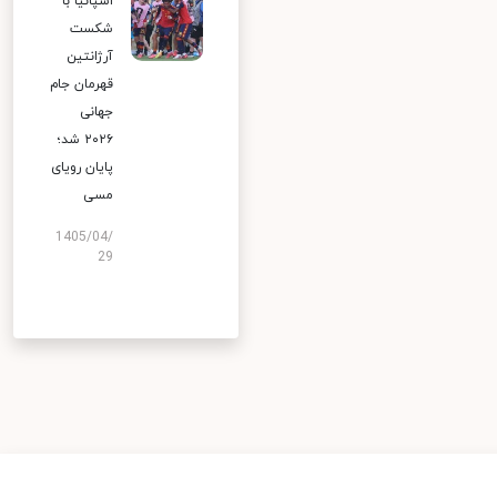
اسپانیا با
شکست
آرژانتین
قهرمان جام
جهانی
۲۰۲۶ شد؛
پایان رویای
مسی
1405/04/
29