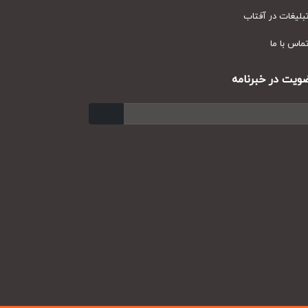
یغات در آفتاب
س با ما
ت در خبرنامه
ارسال