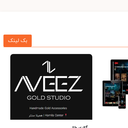
بک لینک
گالری طلا