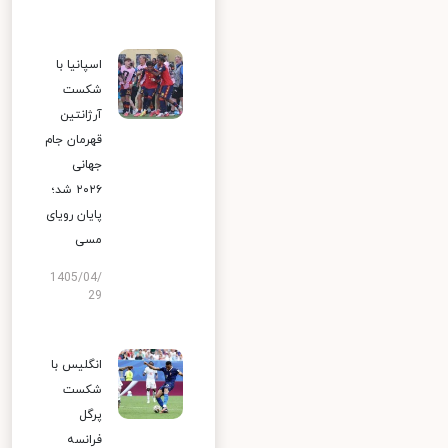
اسپانیا با
شکست
آرژانتین
قهرمان جام
جهانی
۲۰۲۶ شد؛
پایان رویای
مسی
1405/04/
29
انگلیس با
شکست
پرگل
فرانسه