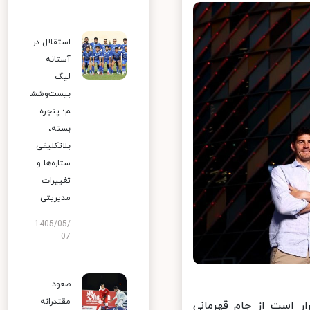
استقلال در
آستانه
لیگ
بیست‌وشش
م؛ پنجره
بسته،
بلاتکلیفی
ستاره‌ها و
تغییرات
مدیریتی
1405/05/
07
صعود
مقتدرانه
 است از جام قهرمانی