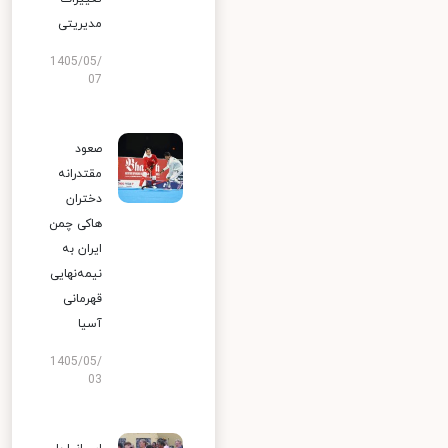
مدیریتی
1405/05/
07
صعود
مقتدرانه
دختران
هاکی چمن
ایران به
نیمه‌نهایی
قهرمانی
آسیا
1405/05/
03