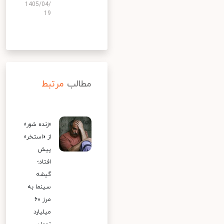
1405/04/
19
مطالب
مرتبط
«زنده شور»
از «استخر»
پیش
افتاد؛
گیشه
سینما به
مرز ۶۰
میلیارد