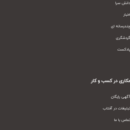
نش سرا
ار
رسانه ای
دشگری
دکست
ری در کسب و کار
ی رایگان
یغات در آفتاب
س با ما