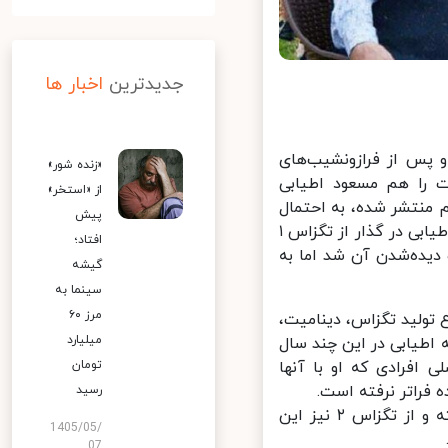
جدیدترین
اخبار ها
 طول انجامید و پس از فرازونشیب‌های
«زنده شور»
مت را هم مسعود اطیابی
از «استخر»
 منتشر شده، به احتمال
پیش
زیاد همان خط داستانی و حتی همان ترکیب بازیگران را شاهد خواهیم بود. اطیابی در گذار از تگزاس ۱
افتاد؛
دیده‌شدن آن شد اما به
گیشه
سینما به
مرز ۶۰
تولید تگزاس، دینامیت،
میلیارد
اطیابی در این چند سال
 افرادی که او با آنها
تومان
فراتر نرفته است.
رسید
حمزه صالحی نیز نویسنده‌ای است که بیشترین همکاری را با اطیابی داشته و از تگزاس ۲ نیز این
1405/05/
07