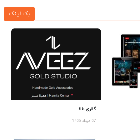
بک لینک
گالری طلا
07 مرداد 1405