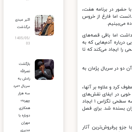
 حضور در برنامه هفت،
نست اما فارغ از خروس
اکبر عبدی
 می‌بینیم.
درگذشت
شت اما باقی قصه‌های
1405/05/
رباره آدم‌هایی که به
03
ا ایجاد می‌کند که تا
بازگشت
 آن دو در سریال پژمان به
نصرالله
رادش به
سریال «مرد
 معطوف کرد و علاوه بر آنها،
وبی در ایفای نقش‌های
سه هزار
طنز داشتند را به قصه اضافه کرد. هرچند در این قسمت نیز تغییری در قصه سطحی تگزاس ۱ ایجاد
چهره»؛
ان بسنده شد. برای فصل
همکاری
دوباره با
مهران
جزو پرفروش‌ترین آثار
مدیری