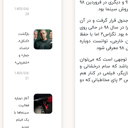
سال‌های اکران خود بودند. تگزاس ۱ و ۲ به فاصله یک سال، یکی در فروردین ۹۷ و دیگری در فروردین ۹۸
1405/04/
28
خاطب در رده چهارم جدول قرار گرفت و در آن
سال این هزارپا بود که پرمخاطب‌ترین شد اما اطیابی معطل نماند و تگزاس۲ را در سال ۹۸ در حالی روی
پرده آورد که به تازگی ترمز فروش و مخاطب میلیونی رحمان ۱۴۰۰ کشیده شده بود. تگزاس۲ اما با حفظ
بازگشت
خارجی، توانست دوباره
«کنکل»،
«بامداد
خمار» و
توجهی است که می‌توان
«شفرونی»
 باشد که سام درخشانی و
گر، فیلمی در کنار هم
1405/04/
21
نخواهیم دید. به علاوه تکمیل‌شدن این سه‌گانه اطیابی، به نظر می‌رسد تگزاس ۳ پای مخاطبانی که دو
آغاز دوباره
فعالیت
سینماها با
یک فیلم
جدید