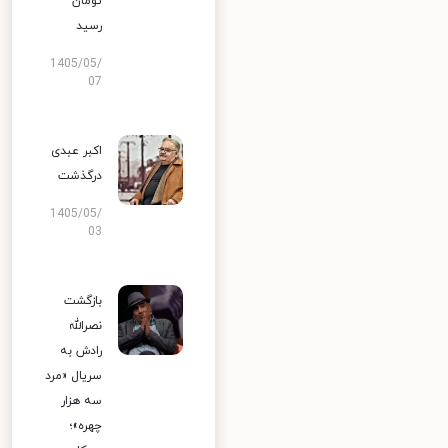
تومان
رسید
1405/05/
07
اکبر عبدی
درگذشت
1405/05/
03
بازگشت
نصرالله
رادش به
سریال «مرد
سه هزار
چهره»؛