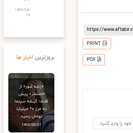
1405/04/
19
https://www.aftabi
PRINT
بروزترین
اخبار ها
PDF
«زنده شور» از
«استخر» پیش
افتاد؛ گیشه سینما
به مرز ۶۰ میلیارد
تومان رسید
1405/05/07