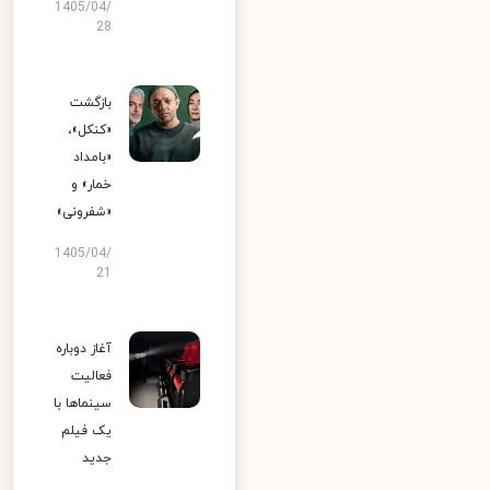
1405/04/
28
بازگشت
«کنکل»،
«بامداد
خمار» و
«شفرونی»
1405/04/
21
آغاز دوباره
فعالیت
سینماها با
یک فیلم
جدید