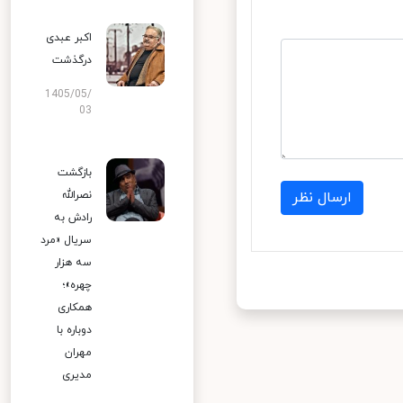
اکبر عبدی
درگذشت
1405/05/
03
بازگشت
ارسال نظر
نصرالله
رادش به
سریال «مرد
سه هزار
چهره»؛
همکاری
دوباره با
مهران
مدیری