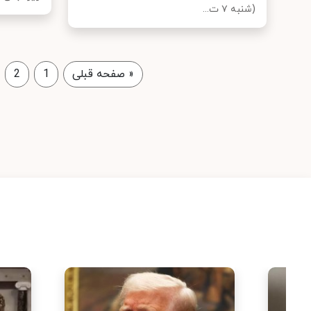
(شنبه ۷ ت...
«
صفحه قبلی
1
2