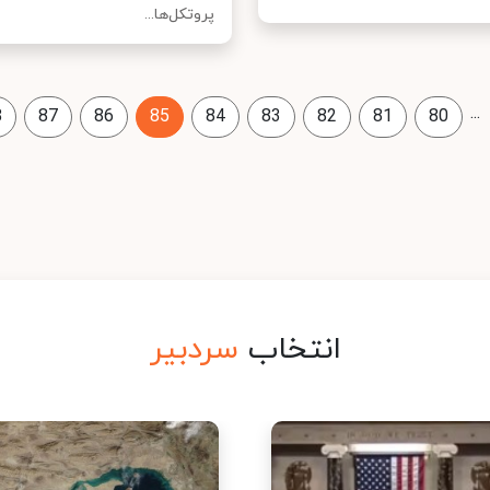
پروتکل‌ها...
...
8
87
86
85
84
83
82
81
80
انتخاب
سردبیر