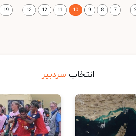
...
...
19
13
12
11
10
9
8
7
انتخاب
سردبیر