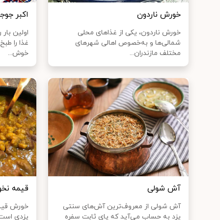
خورش ناردون
اکبر جوجه
خورش ناردون، یکی از غذا‌های محلی
اولین بار 
شمالی‌ها و به‌خصوص اهالی شهر‌های
غذا را طبخ
مختلف مازندران...
خوش...
آش شولی
قیمه نخو
آش شولی از معروف‌ترین آش‌های سنتی
خورش قیمه
یزد به حساب می‌آید که پای ثابت سفره
یزدی است ک