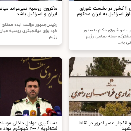
همصدایی ۱۱ کشور در نشست شورای
ماکرون: روسیه نمی‌تواند میان
وز اسرائیل به ایران محکوم
ایران و اسرائیل باشد
رئیس‌جمهور فرانسه ایده همتای آ
ر عضو شورای حکام با صدور
خود برای میانجیگری روسیه میان ا
 مشترک، حمله نظامی رژیم
رژیم...
 به...
 انفجار عصر امروز در نقاط
دستگیری عوامل داخلی موساد 
شهد
فشافویه / ۲۰۰ کیلوگرم مو