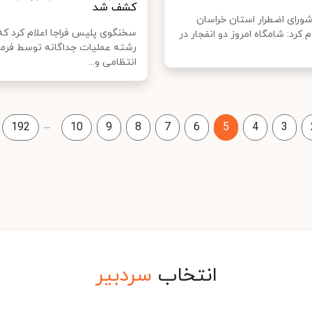
کشف شد
رای اضطرار استان خراسان
سخنگوی پلیس فراجا اعلام کرد که 
 کرد: شامگاه امروز دو انفجار در
رشته عملیات جداگانه توسط فرم
انتظامی و...
...
192
10
9
8
7
6
5
4
3
انتخاب
سردبیر