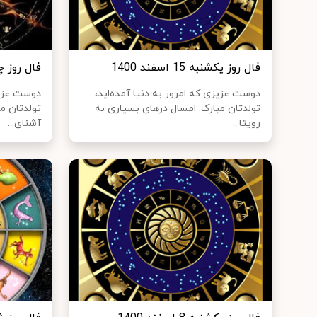
فال روز یکشنبه 15 اسفند 1400
فال روز چهارشنب
دوست عزیزی که امروز به دنیا آمده‌اید،
دوست عزیزی
تولدتان مبارک. امسال درهای بسیاری به
تولدتان مب
رویتا...
آشنای...