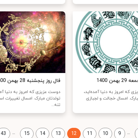
بهمن 1400
فال روز پنجشنبه 28 بهمن 1400
 که امروز به دنیا آمده‌اید،
دوست عزیزی که امروز به دنیا آمد
بارک. امسال خجالت و لجبازی
تولدتان مبارک. امسال تغییرات اس
تنه...
...
...
43
15
14
13
12
11
10
9