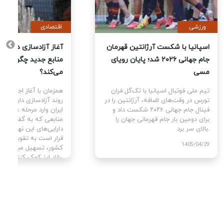
ورزشی
اقتصادی
یت
اسپانیا با شکست آرژانتین قهرمان
آغاز آزا
جام جهانی ۲۰۲۶ شد؛ پایان رویای
منابع ج
مسی
می‌کند؟
ای
تیم ملی فوتبال اسپانیا با تک‌گل فران
همزمان با
سط
تورس در وقت‌های اضافه، آرژانتین را در
روند آزا
ن با
فینال جام جهانی ۲۰۲۶ شکست داد و
ایران وا
برای دومین بار جام قهرمانی جهان را
منابعی ک
بالای سر برد.
دارایی‌ه
قرار است
1405/04/29
کشور، تس
بازار ارز کمک کنند.
405/04/02