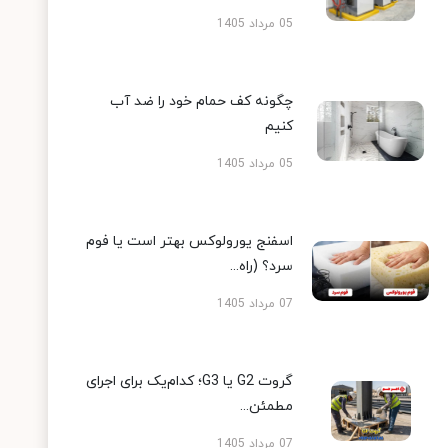
05 مرداد 1405
چگونه کف حمام خود را ضد آب
کنیم
05 مرداد 1405
اسفنج یورولوکس بهتر است یا فوم
سرد؟ (راه...
07 مرداد 1405
گروت G2 یا G3؛ کدام‌یک برای اجرای
مطمئن...
07 مرداد 1405