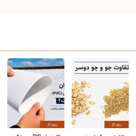
رپورتاژ
رپورتاژ