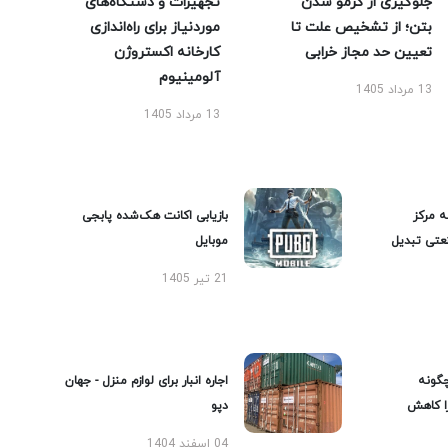
جلوگیری از کرمو شدن
تجهیزات و دستگاه‌های
بتن؛ از تشخیص علت تا
موردنیاز برای راه‌اندازی
تعیین حد مجاز خرابی
کارخانه اکستروژن
آلومینیوم
13 مرداد 1405
13 مرداد 1405
ه مرکز
بازیابی اکانت هک‌شده پابجی
عتی تبدیل
موبایل
21 تیر 1405
گونه
اجاره انبار برای لوازم منزل - جهان
را کاهش
دپو
04 اسفند 1404