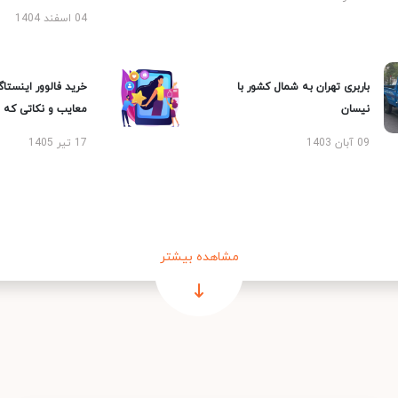
04 اسفند 1404
باربری تهران به شمال کشور با
خرید فالوور اینستاگر
نیسان
معایب و نکاتی که با
09 آبان 1403
17 تیر 1405
مشاهده بیشتر