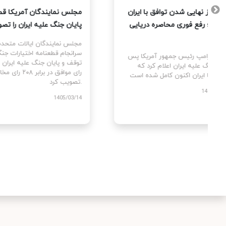
 آمریکا
ترامپ از نهایی شدن توافق با ایران
مجلس 
تمام
خبر داد؛ رفع فوری محاصره دریایی
پایان
 کردند
آمریکا
مجلس 
سرانج
 پس از
دونالد ترامپ رئیس جمهور آمریکا پس
مه بین
از دو جنگ علیه ایران اعلام کرد که
توافق با ایران اکنون کامل شده است.
تصویب کرد.
1405/03/25
/03/14