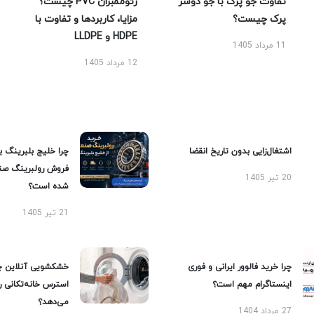
تفاوت جو پرک با جو دوسر
ژئوممبران PVC چیست؟
پرک چیست؟
مزایا، کاربردها و تفاوت با
HDPE و LLDPE
11 مرداد 1405
12 مرداد 1405
اشتغال‌زایی بدون تاریخ انقضا
چرا خلیج بلبرینگ ب
فروش رولبرینگ صن
20 تیر 1405
شده است؟
21 تیر 1405
چرا خرید فالوور ایرانی و فوری
خشکشویی آنلاین چ
اینستاگرام مهم است؟
استرس خانه‌تکانی 
می‌دهد؟
27 مرداد 1404