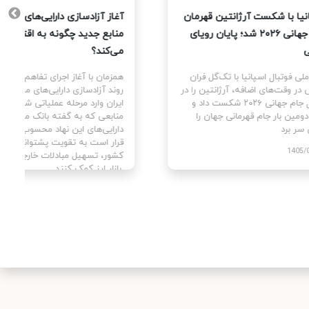
یت
اسپانیا با شکست آرژانتین قهرمان
آغاز آزا
جام جهانی ۲۰۲۶ شد؛ پایان رویای
منابع ج
مسی
می‌کند؟
ای
تیم ملی فوتبال اسپانیا با تک‌گل فران
همزمان با
سط
تورس در وقت‌های اضافه، آرژانتین را در
روند آزا
ن با
فینال جام جهانی ۲۰۲۶ شکست داد و
ایران وا
برای دومین بار جام قهرمانی جهان را
منابعی ک
بالای سر برد.
دارایی‌ه
قرار است
1405/04/29
کشور، تس
بازار ارز کمک کنند.
405/04/02