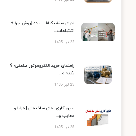
اجرای سقف کناف ساده [روش اجرا +
اشتباهات...
22 تیر 1405
راهنمای خرید الکتروموتور صنعتی؛ 9
نکته م...
25 تیر 1405
عایق کاری نمای ساختمان | مزایا و
معایب و...
28 تیر 1405