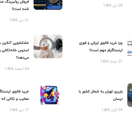
فروش رولبرینگ صن
20 تیر 1405
شده است؟
21 تیر 1405
چرا خرید فالوور ایرانی و فوری
خشکشویی آنلاین چ
اینستاگرام مهم است؟
استرس خانه‌تکانی 
می‌دهد؟
27 مرداد 1404
04 اسفند 1404
باربری تهران به شمال کشور با
خرید فالوور اینستاگر
نیسان
معایب و نکاتی که با
09 آبان 1403
17 تیر 1405