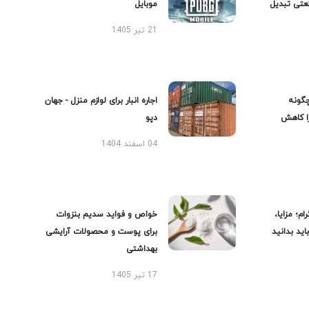
عتی تبدیل
موبایل
21 تیر 1405
گونه
اجاره انبار برای لوازم منزل - جهان
را کاهش
دپو
04 اسفند 1404
ام؛ مزایا،
خواص و فواید سدیم بنزوات
ید بدانید
برای پوست و محصولات آرایشی
بهداشتی
17 تیر 1405