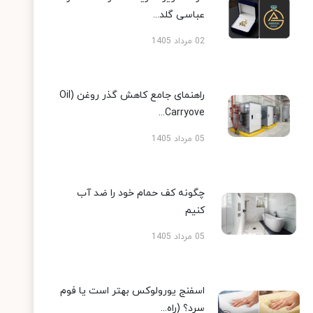
عباسی گلد...
02 مرداد 1405
راهنمای جامع کاهش گذر روغن (Oil
Carryove...
05 مرداد 1405
چگونه کف حمام خود را ضد آب
کنیم
05 مرداد 1405
اسفنج یورولوکس بهتر است یا فوم
سرد؟ (راه...