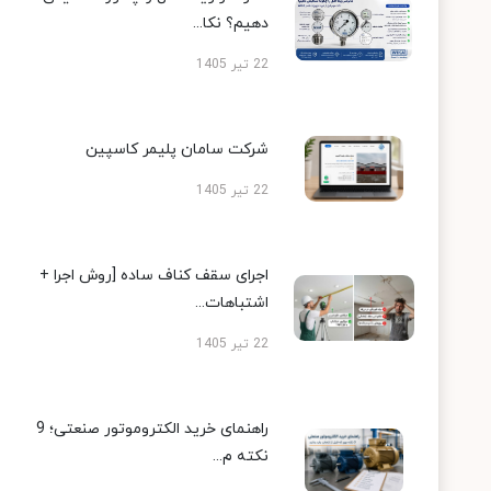
دهیم؟ نکا...
22 تیر 1405
شرکت سامان پلیمر کاسپین
22 تیر 1405
اجرای سقف کناف ساده [روش اجرا +
اشتباهات...
22 تیر 1405
راهنمای خرید الکتروموتور صنعتی؛ 9
نکته م...