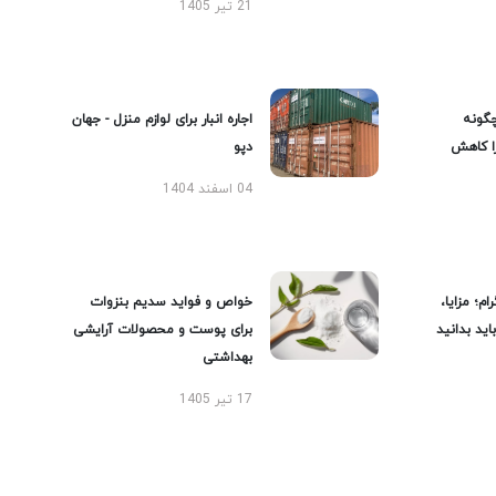
21 تیر 1405
گونه
اجاره انبار برای لوازم منزل - جهان
را کاهش
دپو
04 اسفند 1404
ام؛ مزایا،
خواص و فواید سدیم بنزوات
ید بدانید
برای پوست و محصولات آرایشی
بهداشتی
17 تیر 1405