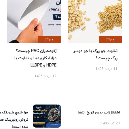
رپورتاژ
رپورتاژ
تفاوت جو پرک با جو دوسر
ژئوممبران PVC چیست؟
پرک چیست؟
مزایا، کاربردها و تفاوت با
HDPE و LLDPE
11 مرداد 1405
12 مرداد 1405
اشتغال‌زایی بدون تاریخ انقضا
چرا خلیج بلبرینگ ب
فروش رولبرینگ صن
20 تیر 1405
شده است؟