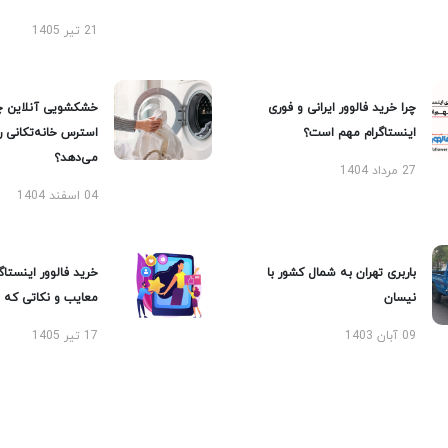
21 تیر 1405
چرا خرید فالوور ایرانی و فوری
خشکشویی آنلاین چ
اینستاگرام مهم است؟
استرس خانه‌تکانی 
می‌دهد؟
27 مرداد 1404
04 اسفند 1404
باربری تهران به شمال کشور با
خرید فالوور اینستاگر
نیسان
معایب و نکاتی که با
09 آبان 1403
17 تیر 1405