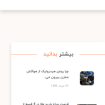
بیشتر
بدانید
چرا روغن هیدرولیک از هواکش
مخزن بیرون می...
01 مرداد 1405
فرصت ویژه خرید طلا در 4 قسط از