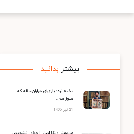
بیشتر
بدانید
تخته نرد؛ بازی‌ای هزاران‌ساله که
هنوز هم...
21 تیر 1405
مانومتر ویکا اصل را چطور تشخیص