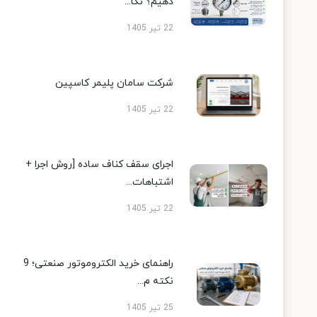
دهیم؟ نکا...
22 تیر 1405
شرکت سامان پلیمر کاسپین
22 تیر 1405
اجرای سقف کناف ساده [روش اجرا +
اشتباهات...
22 تیر 1405
راهنمای خرید الکتروموتور صنعتی؛ 9
نکته م...
25 تیر 1405