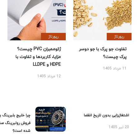
رپورتاژ
رپورتاژ
تفاوت جو پرک با جو دوسر
ژئوممبران PVC چیست؟
پرک چیست؟
مزایا، کاربردها و تفاوت با
HDPE و LLDPE
11 مرداد 1405
12 مرداد 1405
اشتغال‌زایی بدون تاریخ انقضا
چرا خلیج بلبرینگ ب
فروش رولبرینگ صن
20 تیر 1405
شده است؟