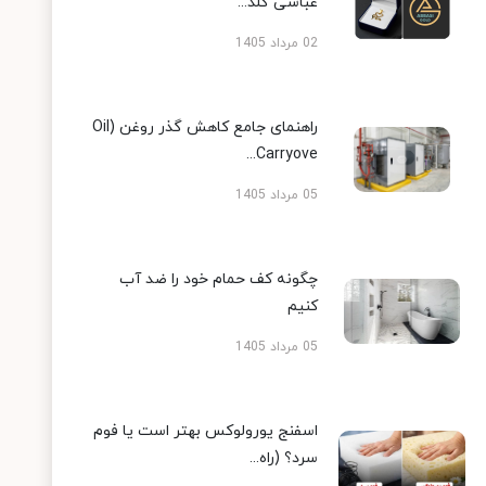
عباسی گلد...
02 مرداد 1405
راهنمای جامع کاهش گذر روغن (Oil
Carryove...
05 مرداد 1405
چگونه کف حمام خود را ضد آب
کنیم
05 مرداد 1405
اسفنج یورولوکس بهتر است یا فوم
سرد؟ (راه...