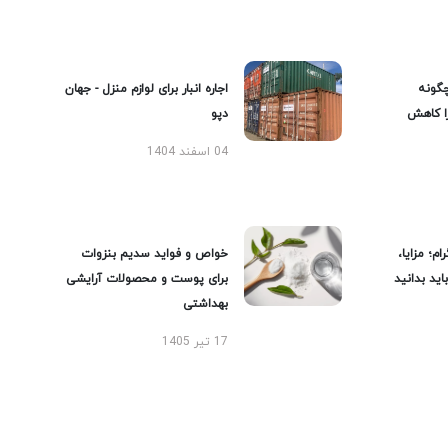
گونه
اجاره انبار برای لوازم منزل - جهان
را کاهش
دپو
04 اسفند 1404
ام؛ مزایا،
خواص و فواید سدیم بنزوات
ید بدانید
برای پوست و محصولات آرایشی
بهداشتی
17 تیر 1405