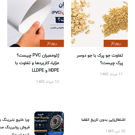
رپورتاژ
رپورتاژ
تفاوت جو پرک با جو دوسر
ژئوممبران PVC چیست؟
پرک چیست؟
مزایا، کاربردها و تفاوت با
HDPE و LLDPE
11 مرداد 1405
12 مرداد 1405
اشتغال‌زایی بدون تاریخ انقضا
چرا خلیج بلبرینگ ب
فروش رولبرینگ صن
20 تیر 1405