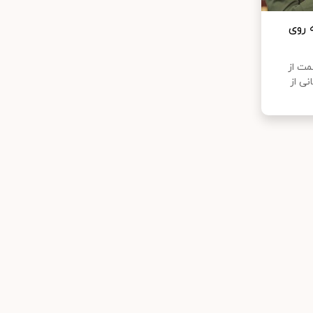
ه روی
مت از
نی از