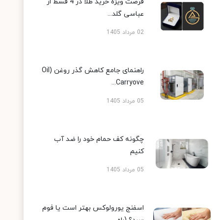
فرصت ویژه خرید طلا در 4 قسط از
عباسی گلد...
02 مرداد 1405
راهنمای جامع کاهش گذر روغن (Oil
Carryove...
05 مرداد 1405
چگونه کف حمام خود را ضد آب
کنیم
05 مرداد 1405
اسفنج یورولوکس بهتر است یا فوم