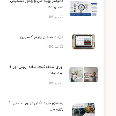
مانومتر ویکا اصل را چطور تشخیص
دهیم؟ نکا...
22 تیر 1405
شرکت سامان پلیمر کاسپین
22 تیر 1405
اجرای سقف کناف ساده [روش اجرا +
اشتباهات...
22 تیر 1405
راهنمای خرید الکتروموتور صنعتی؛ 9
نکته م...