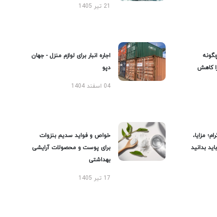
21 تیر 1405
گونه
اجاره انبار برای لوازم منزل - جهان
را کاهش
دپو
04 اسفند 1404
ام؛ مزایا،
خواص و فواید سدیم بنزوات
ید بدانید
برای پوست و محصولات آرایشی
بهداشتی
17 تیر 1405