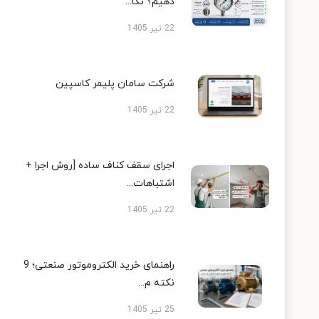
دهیم؟ نکا...
22 تیر 1405
شرکت سامان پلیمر کاسپین
22 تیر 1405
اجرای سقف کناف ساده [روش اجرا +
اشتباهات...
22 تیر 1405
راهنمای خرید الکتروموتور صنعتی؛ 9
نکته م...
25 تیر 1405