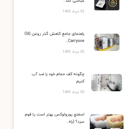
عباسی گلد...
02 مرداد 1405
راهنمای جامع کاهش گذر روغن (Oil
Carryove...
05 مرداد 1405
چگونه کف حمام خود را ضد آب
کنیم
05 مرداد 1405
اسفنج یورولوکس بهتر است یا فوم
سرد؟ (راه...