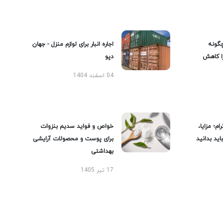
گونه
اجاره انبار برای لوازم منزل - جهان
را کاهش
دپو
04 اسفند 1404
ام؛ مزایا،
خواص و فواید سدیم بنزوات
ید بدانید
برای پوست و محصولات آرایشی
بهداشتی
17 تیر 1405