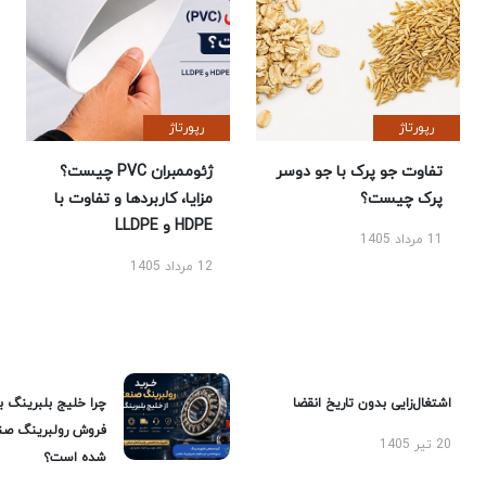
رپورتاژ
رپورتاژ
تفاوت جو پرک با جو دوسر
ژئوممبران PVC چیست؟
پرک چیست؟
مزایا، کاربردها و تفاوت با
HDPE و LLDPE
11 مرداد 1405
12 مرداد 1405
اشتغال‌زایی بدون تاریخ انقضا
چرا خلیج بلبرینگ ب
فروش رولبرینگ صن
20 تیر 1405
شده است؟