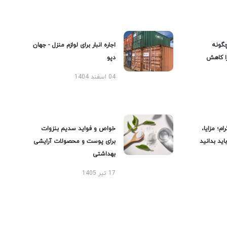
گونه
اجاره انبار برای لوازم منزل - جهان
را کاهش
دپو
04 اسفند 1404
ام؛ مزایا،
خواص و فواید سدیم بنزوات
ید بدانید
برای پوست و محصولات آرایشی
بهداشتی
17 تیر 1405