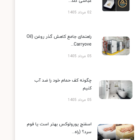
عباسی گلد...
02 مرداد 1405
راهنمای جامع کاهش گذر روغن (Oil
Carryove...
05 مرداد 1405
چگونه کف حمام خود را ضد آب
کنیم
05 مرداد 1405
اسفنج یورولوکس بهتر است یا فوم
سرد؟ (راه...