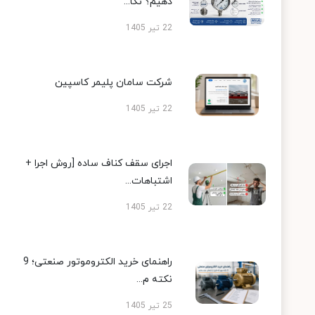
دهیم؟ نکا...
22 تیر 1405
شرکت سامان پلیمر کاسپین
22 تیر 1405
اجرای سقف کناف ساده [روش اجرا +
اشتباهات...
22 تیر 1405
راهنمای خرید الکتروموتور صنعتی؛ 9
نکته م...
25 تیر 1405