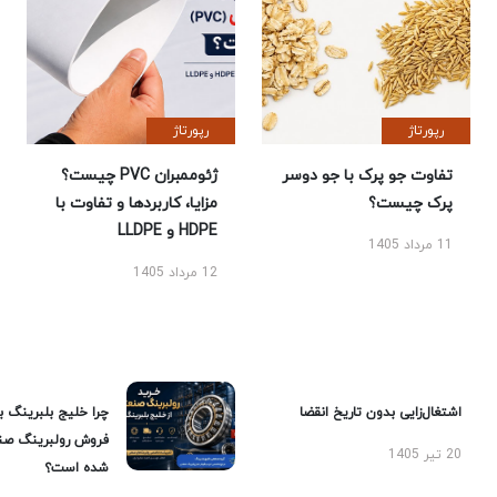
رپورتاژ
رپورتاژ
تفاوت جو پرک با جو دوسر
ژئوممبران PVC چیست؟
پرک چیست؟
مزایا، کاربردها و تفاوت با
HDPE و LLDPE
11 مرداد 1405
12 مرداد 1405
اشتغال‌زایی بدون تاریخ انقضا
چرا خلیج بلبرینگ ب
فروش رولبرینگ صن
20 تیر 1405
شده است؟