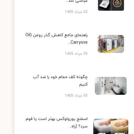
عباسی گلد...
02 مرداد 1405
راهنمای جامع کاهش گذر روغن (Oil
Carryove...
05 مرداد 1405
چگونه کف حمام خود را ضد آب
کنیم
05 مرداد 1405
اسفنج یورولوکس بهتر است یا فوم
سرد؟ (راه...