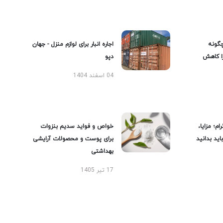
گونه
اجاره انبار برای لوازم منزل - جهان
را کاهش
دپو
04 اسفند 1404
ام؛ مزایا،
خواص و فواید سدیم بنزوات
ید بدانید
برای پوست و محصولات آرایشی
بهداشتی
17 تیر 1405