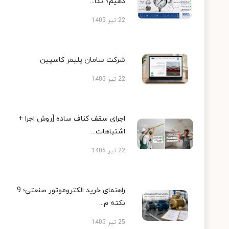
دهیم؟ نکا...
22 تیر 1405
شرکت سامان پلیمر کاسپین
22 تیر 1405
اجرای سقف کناف ساده [روش اجرا +
اشتباهات...
22 تیر 1405
راهنمای خرید الکتروموتور صنعتی؛ 9
نکته م...
25 تیر 1405