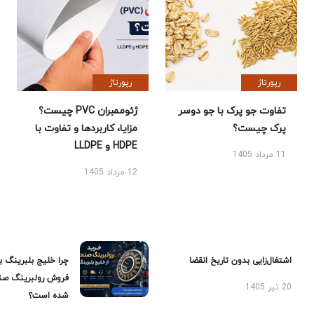
رپورتاژ
رپورتاژ
تفاوت جو پرک با جو دوسر
ژئوممبران PVC چیست؟
پرک چیست؟
مزایا، کاربردها و تفاوت با
HDPE و LLDPE
11 مرداد 1405
12 مرداد 1405
اشتغال‌زایی بدون تاریخ انقضا
چرا خلیج بلبرینگ ب
فروش رولبرینگ صن
20 تیر 1405
شده است؟