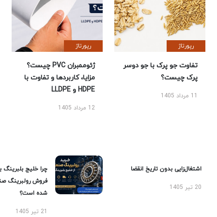
رپورتاژ
رپورتاژ
تفاوت جو پرک با جو دوسر
ژئوممبران PVC چیست؟
پرک چیست؟
مزایا، کاربردها و تفاوت با
HDPE و LLDPE
11 مرداد 1405
12 مرداد 1405
اشتغال‌زایی بدون تاریخ انقضا
چرا خلیج بلبرینگ ب
فروش رولبرینگ صن
20 تیر 1405
شده است؟
21 تیر 1405