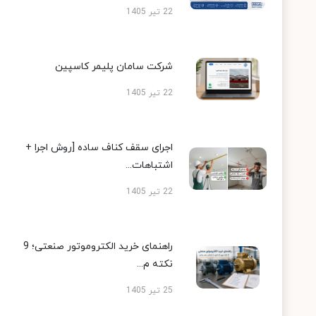
22 تیر 1405
شرکت سامان پلیمر کاسپین
22 تیر 1405
اجرای سقف کناف ساده [روش اجرا +
اشتباهات...
22 تیر 1405
راهنمای خرید الکتروموتور صنعتی؛ 9
نکته م...
25 تیر 1405