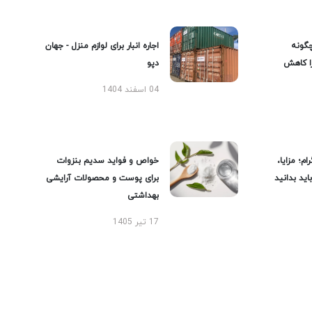
گونه
اجاره انبار برای لوازم منزل - جهان
را کاهش
دپو
04 اسفند 1404
ام؛ مزایا،
خواص و فواید سدیم بنزوات
ید بدانید
برای پوست و محصولات آرایشی
بهداشتی
17 تیر 1405