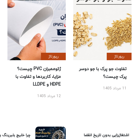
رپورتاژ
رپورتاژ
تفاوت جو پرک با جو دوسر
ژئوممبران PVC چیست؟
پرک چیست؟
مزایا، کاربردها و تفاوت با
HDPE و LLDPE
11 مرداد 1405
12 مرداد 1405
اشتغال‌زایی بدون تاریخ انقضا
چرا خلیج بلبرینگ ب