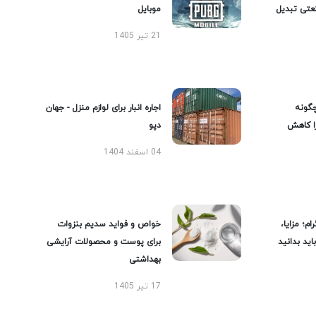
عتی تبدیل
موبایل
21 تیر 1405
گونه
اجاره انبار برای لوازم منزل - جهان
را کاهش
دپو
04 اسفند 1404
ام؛ مزایا،
خواص و فواید سدیم بنزوات
ید بدانید
برای پوست و محصولات آرایشی
بهداشتی
17 تیر 1405