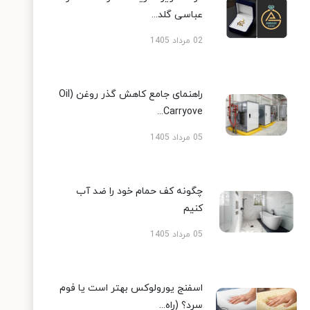
عباسی گلد...
02 مرداد 1405
راهنمای جامع کاهش گذر روغن (Oil
Carryove...
05 مرداد 1405
چگونه کف حمام خود را ضد آب
کنیم
05 مرداد 1405
اسفنج یورولوکس بهتر است یا فوم
سرد؟ (راه...