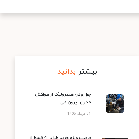
بیشتر
بدانید
چرا روغن هیدرولیک از هواکش
مخزن بیرون می...
01 مرداد 1405
فرصت ویژه خرید طلا در 4 قسط از