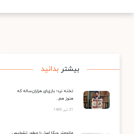
بیشتر
بدانید
تخته نرد؛ بازی‌ای هزاران‌ساله که
هنوز هم...
21 تیر 1405
مانومتر ویکا اصل را چطور تشخیص