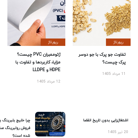
رپورتاژ
رپورتاژ
تفاوت جو پرک با جو دوسر
ژئوممبران PVC چیست؟
پرک چیست؟
مزایا، کاربردها و تفاوت با
HDPE و LLDPE
11 مرداد 1405
12 مرداد 1405
اشتغال‌زایی بدون تاریخ انقضا
چرا خلیج بلبرینگ ب
فروش رولبرینگ صن
20 تیر 1405
شده است؟