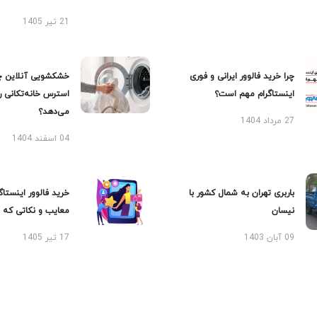
21 تیر 1405
چرا خرید فالوور ایرانی و فوری
خشکشویی آنلاین چ
اینستاگرام مهم است؟
استرس خانه‌تکانی 
می‌دهد؟
27 مرداد 1404
04 اسفند 1404
باربری تهران به شمال کشور با
خرید فالوور اینستاگر
نیسان
معایب و نکاتی که با
09 آبان 1403
17 تیر 1405