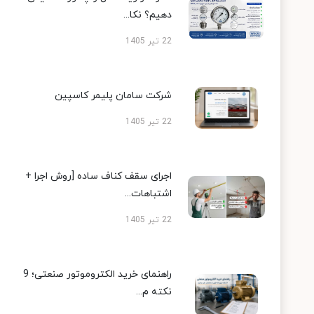
دهیم؟ نکا...
22 تیر 1405
شرکت سامان پلیمر کاسپین
22 تیر 1405
اجرای سقف کناف ساده [روش اجرا +
اشتباهات...
22 تیر 1405
راهنمای خرید الکتروموتور صنعتی؛ 9
نکته م...