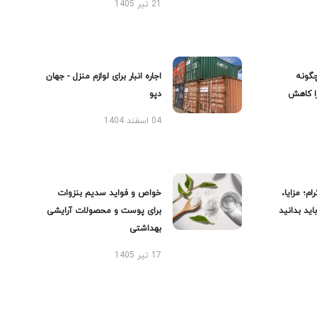
21 تیر 1405
گونه
اجاره انبار برای لوازم منزل - جهان
را کاهش
دپو
04 اسفند 1404
ام؛ مزایا،
خواص و فواید سدیم بنزوات
ید بدانید
برای پوست و محصولات آرایشی
بهداشتی
17 تیر 1405