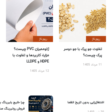
رپورتاژ
رپورتاژ
تفاوت جو پرک با جو دوسر
ژئوممبران PVC چیست؟
پرک چیست؟
مزایا، کاربردها و تفاوت با
HDPE و LLDPE
11 مرداد 1405
12 مرداد 1405
اشتغال‌زایی بدون تاریخ انقضا
چرا خلیج بلبرینگ ب
فروش رولبرینگ صن