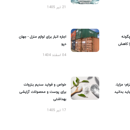
21 تیر 1405
گونه
اجاره انبار برای لوازم منزل - جهان
را کاهش
دپو
04 اسفند 1404
ام؛ مزایا،
خواص و فواید سدیم بنزوات
ید بدانید
برای پوست و محصولات آرایشی
بهداشتی
17 تیر 1405