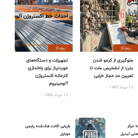
رپورتاژ
رپورتاژ
جلوگیری از کرمو شدن
تجهیزات و دستگاه‌های
بتن؛ از تشخیص علت تا
موردنیاز برای راه‌اندازی
تعیین حد مجاز خرابی
کارخانه اکستروژن
آلومینیوم
13 مرداد 1405
13 مرداد 1405
ه مرکز
بازیابی اکانت هک‌شده پابجی
عتی تبدیل
موبایل