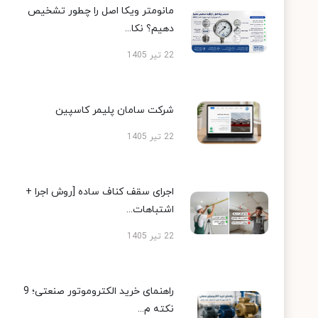
مانومتر ویکا اصل را چطور تشخیص
دهیم؟ نکا...
22 تیر 1405
شرکت سامان پلیمر کاسپین
22 تیر 1405
اجرای سقف کناف ساده [روش اجرا +
اشتباهات...
22 تیر 1405
راهنمای خرید الکتروموتور صنعتی؛ 9
نکته م...