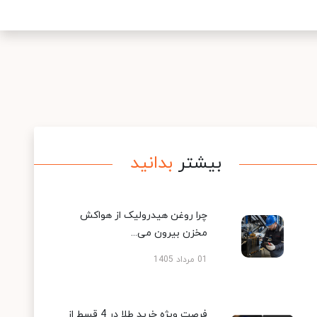
بیشتر
بدانید
چرا روغن هیدرولیک از هواکش
مخزن بیرون می...
01 مرداد 1405
فرصت ویژه خرید طلا در 4 قسط از