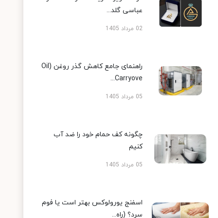
عباسی گلد...
02 مرداد 1405
راهنمای جامع کاهش گذر روغن (Oil
Carryove...
05 مرداد 1405
چگونه کف حمام خود را ضد آب
کنیم
05 مرداد 1405
اسفنج یورولوکس بهتر است یا فوم
سرد؟ (راه...