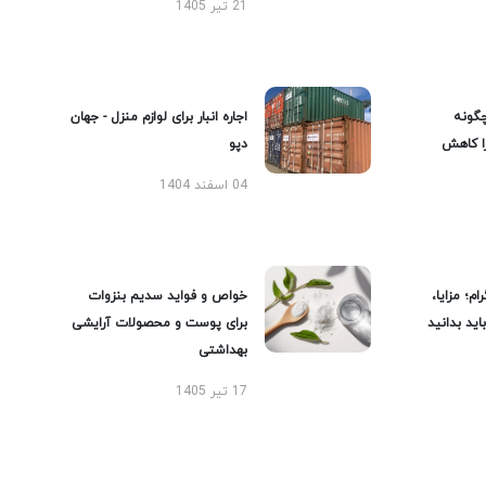
21 تیر 1405
گونه
اجاره انبار برای لوازم منزل - جهان
را کاهش
دپو
04 اسفند 1404
ام؛ مزایا،
خواص و فواید سدیم بنزوات
ید بدانید
برای پوست و محصولات آرایشی
بهداشتی
17 تیر 1405