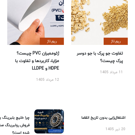
رپورتاژ
رپورتاژ
تفاوت جو پرک با جو دوسر
ژئوممبران PVC چیست؟
پرک چیست؟
مزایا، کاربردها و تفاوت با
HDPE و LLDPE
11 مرداد 1405
12 مرداد 1405
اشتغال‌زایی بدون تاریخ انقضا
چرا خلیج بلبرینگ ب
فروش رولبرینگ صن
20 تیر 1405
شده است؟