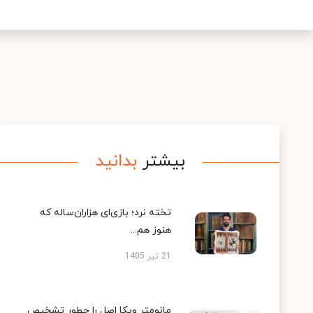
بیشتر
بدانید
تخته نرد؛ بازی‌ای هزاران‌ساله که
هنوز هم...
21 تیر 1405
مانومتر ویکا اصل را چطور تشخیص