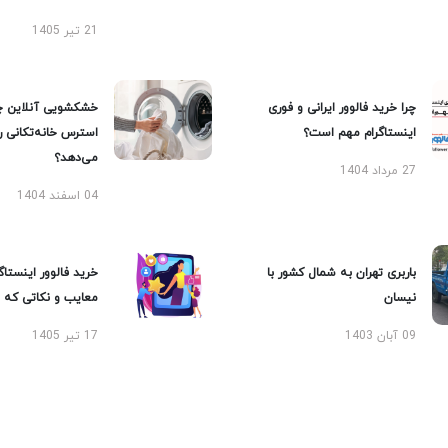
21 تیر 1405
چرا خرید فالوور ایرانی و فوری
خشکشویی آنلاین چ
اینستاگرام مهم است؟
استرس خانه‌تکانی 
می‌دهد؟
27 مرداد 1404
04 اسفند 1404
باربری تهران به شمال کشور با
خرید فالوور اینستاگر
نیسان
معایب و نکاتی که با
09 آبان 1403
17 تیر 1405