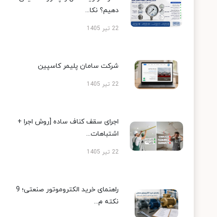
دهیم؟ نکا...
22 تیر 1405
شرکت سامان پلیمر کاسپین
22 تیر 1405
اجرای سقف کناف ساده [روش اجرا +
اشتباهات...
22 تیر 1405
راهنمای خرید الکتروموتور صنعتی؛ 9
نکته م...