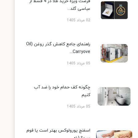
فرصت ویژه خرید طلا در 4 قسط از
عباسی گلد...
02 مرداد 1405
راهنمای جامع کاهش گذر روغن (Oil
Carryove...
05 مرداد 1405
چگونه کف حمام خود را ضد آب
کنیم
05 مرداد 1405
اسفنج یورولوکس بهتر است یا فوم