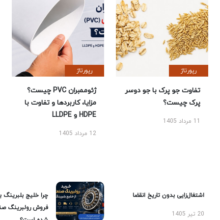
رپورتاژ
رپورتاژ
تفاوت جو پرک با جو دوسر
ژئوممبران PVC چیست؟
پرک چیست؟
مزایا، کاربردها و تفاوت با
HDPE و LLDPE
11 مرداد 1405
12 مرداد 1405
اشتغال‌زایی بدون تاریخ انقضا
چرا خلیج بلبرینگ ب
فروش رولبرینگ صن
20 تیر 1405