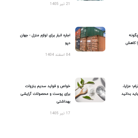
21 تیر 1405
گونه
اجاره انبار برای لوازم منزل - جهان
را کاهش
دپو
04 اسفند 1404
ام؛ مزایا،
خواص و فواید سدیم بنزوات
ید بدانید
برای پوست و محصولات آرایشی
بهداشتی
17 تیر 1405