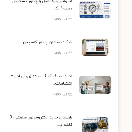
مانومتر ویکا اصل را چطور تشخیص
دهیم؟ نکا...
22 تیر 1405
شرکت سامان پلیمر کاسپین
22 تیر 1405
اجرای سقف کناف ساده [روش اجرا +
اشتباهات...
22 تیر 1405
راهنمای خرید الکتروموتور صنعتی؛ 9
نکته م...