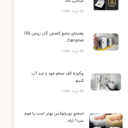
عباسی گلد...
02 مرداد 1405
راهنمای جامع کاهش گذر روغن (Oil
Carryove...
05 مرداد 1405
چگونه کف حمام خود را ضد آب
کنیم
05 مرداد 1405
اسفنج یورولوکس بهتر است یا فوم
سرد؟ (راه...