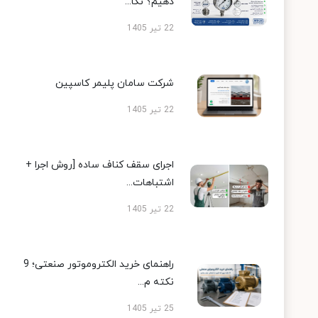
دهیم؟ نکا...
22 تیر 1405
شرکت سامان پلیمر کاسپین
22 تیر 1405
اجرای سقف کناف ساده [روش اجرا +
اشتباهات...
22 تیر 1405
راهنمای خرید الکتروموتور صنعتی؛ 9
نکته م...
25 تیر 1405