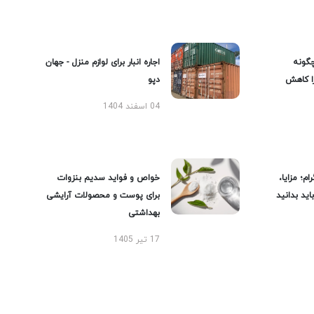
گونه
اجاره انبار برای لوازم منزل - جهان
را کاهش
دپو
04 اسفند 1404
ام؛ مزایا،
خواص و فواید سدیم بنزوات
ید بدانید
برای پوست و محصولات آرایشی
بهداشتی
17 تیر 1405