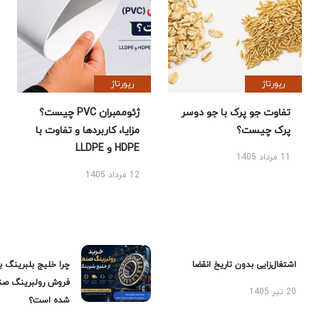
رپورتاژ
رپورتاژ
تفاوت جو پرک با جو دوسر
ژئوممبران PVC چیست؟
پرک چیست؟
مزایا، کاربردها و تفاوت با
HDPE و LLDPE
11 مرداد 1405
12 مرداد 1405
اشتغال‌زایی بدون تاریخ انقضا
چرا خلیج بلبرینگ ب
فروش رولبرینگ صن
20 تیر 1405
شده است؟