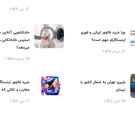
21 تیر 1405
چرا خرید فالوور ایرانی و فوری
خشکشویی آنلاین چ
اینستاگرام مهم است؟
استرس خانه‌تکانی 
می‌دهد؟
27 مرداد 1404
04 اسفند 1404
باربری تهران به شمال کشور با
خرید فالوور اینستاگر
نیسان
معایب و نکاتی که با
09 آبان 1403
17 تیر 1405