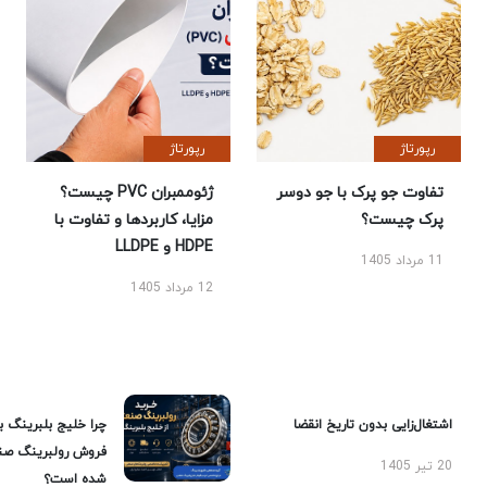
رپورتاژ
رپورتاژ
تفاوت جو پرک با جو دوسر
ژئوممبران PVC چیست؟
پرک چیست؟
مزایا، کاربردها و تفاوت با
HDPE و LLDPE
11 مرداد 1405
12 مرداد 1405
اشتغال‌زایی بدون تاریخ انقضا
چرا خلیج بلبرینگ ب
فروش رولبرینگ صن
20 تیر 1405
شده است؟