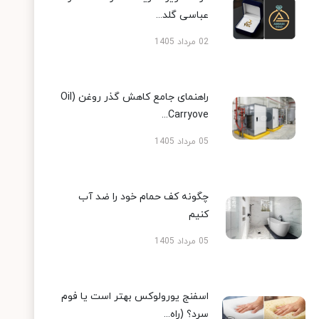
عباسی گلد...
02 مرداد 1405
راهنمای جامع کاهش گذر روغن (Oil
Carryove...
05 مرداد 1405
چگونه کف حمام خود را ضد آب
کنیم
05 مرداد 1405
اسفنج یورولوکس بهتر است یا فوم
سرد؟ (راه...