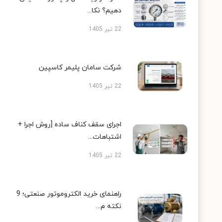
دهیم؟ نکا...
22 تیر 1405
شرکت سامان پلیمر کاسپین
22 تیر 1405
اجرای سقف کناف ساده [روش اجرا +
اشتباهات...
22 تیر 1405
راهنمای خرید الکتروموتور صنعتی؛ 9
نکته م...