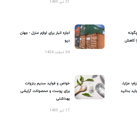
21 تیر 1405
گونه
اجاره انبار برای لوازم منزل - جهان
را کاهش
دپو
04 اسفند 1404
ام؛ مزایا،
خواص و فواید سدیم بنزوات
ید بدانید
برای پوست و محصولات آرایشی
بهداشتی
17 تیر 1405