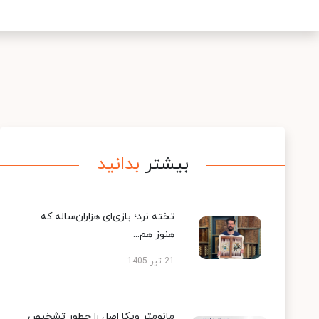
بیشتر
بدانید
تخته نرد؛ بازی‌ای هزاران‌ساله که
هنوز هم...
21 تیر 1405
مانومتر ویکا اصل را چطور تشخیص