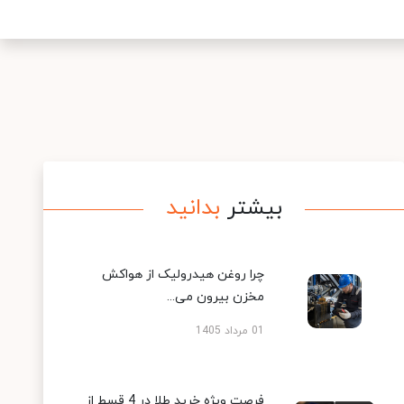
بیشتر
بدانید
چرا روغن هیدرولیک از هواکش
مخزن بیرون می...
01 مرداد 1405
فرصت ویژه خرید طلا در 4 قسط از