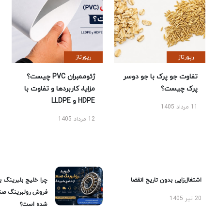
رپورتاژ
رپورتاژ
تفاوت جو پرک با جو دوسر
ژئوممبران PVC چیست؟
پرک چیست؟
مزایا، کاربردها و تفاوت با
HDPE و LLDPE
11 مرداد 1405
12 مرداد 1405
اشتغال‌زایی بدون تاریخ انقضا
چرا خلیج بلبرینگ ب
فروش رولبرینگ صن
20 تیر 1405
شده است؟