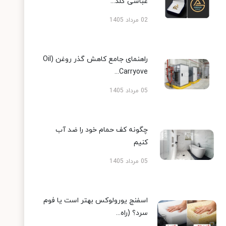
عباسی گلد...
02 مرداد 1405
راهنمای جامع کاهش گذر روغن (Oil
Carryove...
05 مرداد 1405
چگونه کف حمام خود را ضد آب
کنیم
05 مرداد 1405
اسفنج یورولوکس بهتر است یا فوم
سرد؟ (راه...