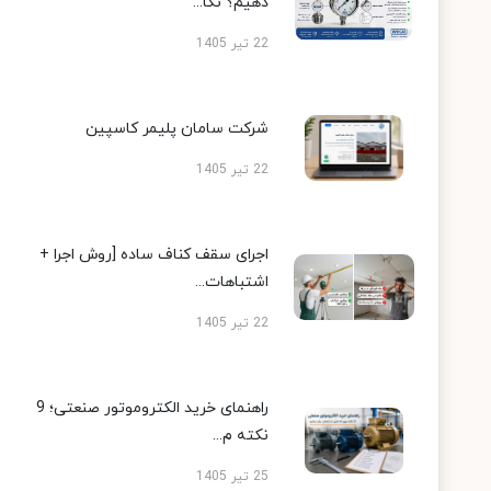
دهیم؟ نکا...
22 تیر 1405
شرکت سامان پلیمر کاسپین
22 تیر 1405
اجرای سقف کناف ساده [روش اجرا +
اشتباهات...
22 تیر 1405
راهنمای خرید الکتروموتور صنعتی؛ 9
نکته م...
25 تیر 1405