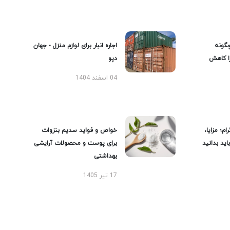
گونه
اجاره انبار برای لوازم منزل - جهان
را کاهش
دپو
04 اسفند 1404
ام؛ مزایا،
خواص و فواید سدیم بنزوات
ید بدانید
برای پوست و محصولات آرایشی
بهداشتی
17 تیر 1405