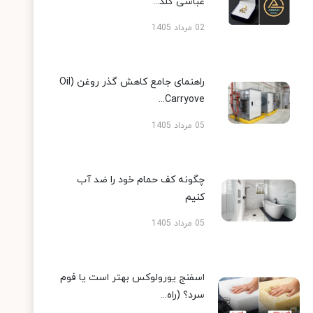
عباسی گلد...
02 مرداد 1405
راهنمای جامع کاهش گذر روغن (Oil
Carryove...
05 مرداد 1405
چگونه کف حمام خود را ضد آب
کنیم
05 مرداد 1405
اسفنج یورولوکس بهتر است یا فوم
سرد؟ (راه...