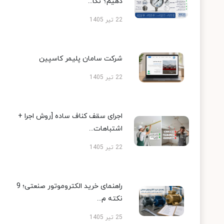
دهیم؟ نکا...
22 تیر 1405
شرکت سامان پلیمر کاسپین
22 تیر 1405
اجرای سقف کناف ساده [روش اجرا +
اشتباهات...
22 تیر 1405
راهنمای خرید الکتروموتور صنعتی؛ 9
نکته م...
25 تیر 1405