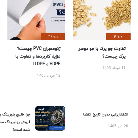
رپورتاژ
رپورتاژ
تفاوت جو پرک با جو دوسر
ژئوممبران PVC چیست؟
پرک چیست؟
مزایا، کاربردها و تفاوت با
HDPE و LLDPE
11 مرداد 1405
12 مرداد 1405
اشتغال‌زایی بدون تاریخ انقضا
چرا خلیج بلبرینگ ب
فروش رولبرینگ صن
20 تیر 1405
شده است؟