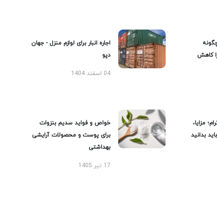
گونه
اجاره انبار برای لوازم منزل - جهان
را کاهش
دپو
04 اسفند 1404
ام؛ مزایا،
خواص و فواید سدیم بنزوات
ید بدانید
برای پوست و محصولات آرایشی
بهداشتی
17 تیر 1405