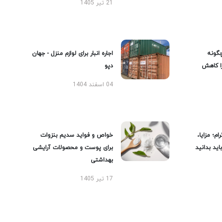
21 تیر 1405
گونه
اجاره انبار برای لوازم منزل - جهان
را کاهش
دپو
04 اسفند 1404
ام؛ مزایا،
خواص و فواید سدیم بنزوات
ید بدانید
برای پوست و محصولات آرایشی
بهداشتی
17 تیر 1405