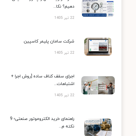
دهیم؟ نکا...
22 تیر 1405
شرکت سامان پلیمر کاسپین
22 تیر 1405
اجرای سقف کناف ساده [روش اجرا +
اشتباهات...
22 تیر 1405
راهنمای خرید الکتروموتور صنعتی؛ 9
نکته م...