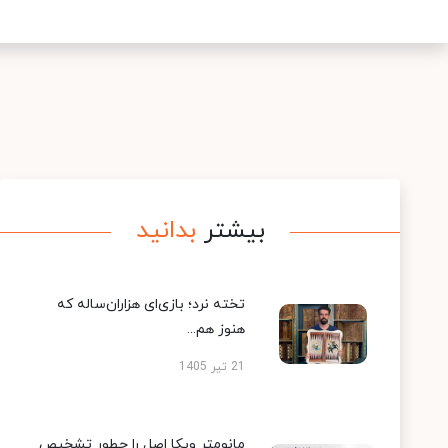
بیشتر
بدانید
تخته نرد؛ بازی‌ای هزاران‌ساله که
هنوز هم...
21 تیر 1405
مانومتر ویکا اصل را چطور تشخیص