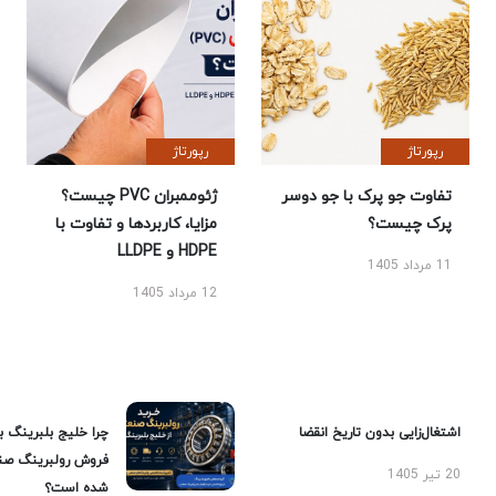
رپورتاژ
رپورتاژ
تفاوت جو پرک با جو دوسر
ژئوممبران PVC چیست؟
پرک چیست؟
مزایا، کاربردها و تفاوت با
HDPE و LLDPE
11 مرداد 1405
12 مرداد 1405
اشتغال‌زایی بدون تاریخ انقضا
چرا خلیج بلبرینگ ب
فروش رولبرینگ صن
20 تیر 1405
شده است؟