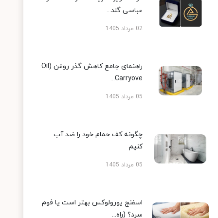
عباسی گلد...
02 مرداد 1405
راهنمای جامع کاهش گذر روغن (Oil
Carryove...
05 مرداد 1405
چگونه کف حمام خود را ضد آب
کنیم
05 مرداد 1405
اسفنج یورولوکس بهتر است یا فوم
سرد؟ (راه...