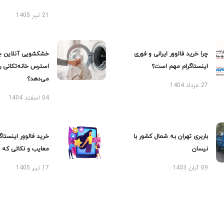
21 تیر 1405
چرا خرید فالوور ایرانی و فوری
خشکشویی آنلاین چ
اینستاگرام مهم است؟
استرس خانه‌تکانی 
می‌دهد؟
27 مرداد 1404
04 اسفند 1404
باربری تهران به شمال کشور با
خرید فالوور اینستاگر
نیسان
معایب و نکاتی که با
09 آبان 1403
17 تیر 1405