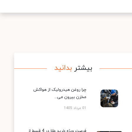
بیشتر
بدانید
چرا روغن هیدرولیک از هواکش
مخزن بیرون می...
01 مرداد 1405
فرصت ویژه خرید طلا در 4 قسط از