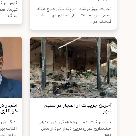
تجارت نیوز نوشت: هرچند هنوز هیچ مقام
تیرماه صد
رسمی درباره علت اصلی صدای مهیب شب
به گ...
گذشته در...
آخرین جزییات از انفجار در نسیم
انفجار د
شهر
خرابکاری
ایسنا نوشت: معاون هماهنگی امور عمرانی
به گزارش 
استانداری تهران درپی دیدار خود از محل
آفتاب بهر
انفج...
انرژی اتمی.