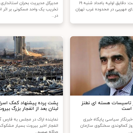
فارس نوشت: دقایق اولیه بامداد شنبه ۱۹
مدیرکل مدیریت بحران استانداری ال
ای مهیبی در محدوده غرب تهران
تخریب یک واحد مسکونی بر اثر انف
در...
ر تاسیسات هسته ای نطنز
پشت پرده پیشنهاد کمک اسرائ
 است
لبنان بعد از انفجار بزرگ بیرو
خبرنگار سیاسی پایگاه خبری
نماینده اراک در مجلس به فارس گ
وز کمالوندی سخنگوی سازمان
انفجار اخیر بیروت بسیار مشکوک
..
چراکه صهیو...