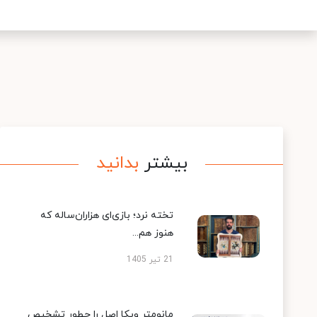
بیشتر
بدانید
تخته نرد؛ بازی‌ای هزاران‌ساله که
هنوز هم...
21 تیر 1405
مانومتر ویکا اصل را چطور تشخیص