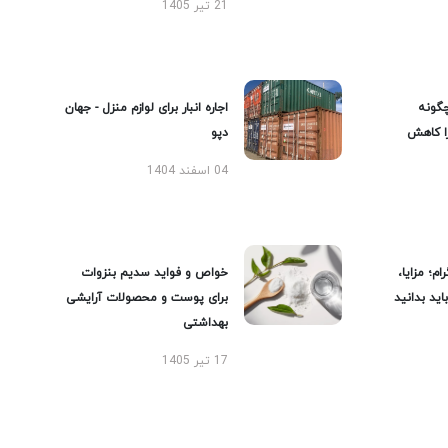
21 تیر 1405
گونه
اجاره انبار برای لوازم منزل - جهان
را کاهش
دپو
04 اسفند 1404
ام؛ مزایا،
خواص و فواید سدیم بنزوات
ید بدانید
برای پوست و محصولات آرایشی
بهداشتی
17 تیر 1405