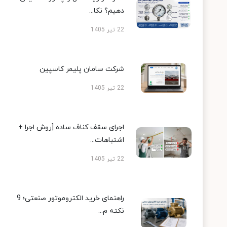
دهیم؟ نکا...
22 تیر 1405
شرکت سامان پلیمر کاسپین
22 تیر 1405
اجرای سقف کناف ساده [روش اجرا +
اشتباهات...
22 تیر 1405
راهنمای خرید الکتروموتور صنعتی؛ 9
نکته م...