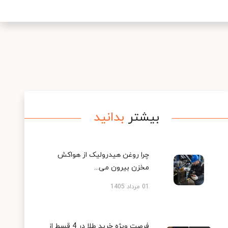
بیشتر
بدانید
چرا روغن هیدرولیک از هواکش
مخزن بیرون می...
01 مرداد 1405
فرصت ویژه خرید طلا در 4 قسط از