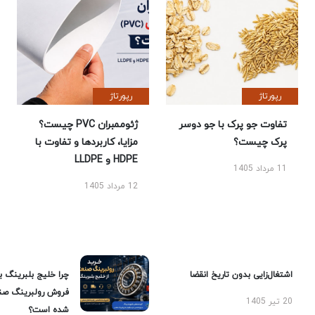
رپورتاژ
رپورتاژ
تفاوت جو پرک با جو دوسر
ژئوممبران PVC چیست؟
پرک چیست؟
مزایا، کاربردها و تفاوت با
HDPE و LLDPE
11 مرداد 1405
12 مرداد 1405
اشتغال‌زایی بدون تاریخ انقضا
چرا خلیج بلبرینگ ب
فروش رولبرینگ صن
20 تیر 1405
شده است؟