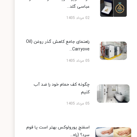
عباسی گلد...
02 مرداد 1405
راهنمای جامع کاهش گذر روغن (Oil
Carryove...
05 مرداد 1405
چگونه کف حمام خود را ضد آب
کنیم
05 مرداد 1405
اسفنج یورولوکس بهتر است یا فوم
سرد؟ (راه...