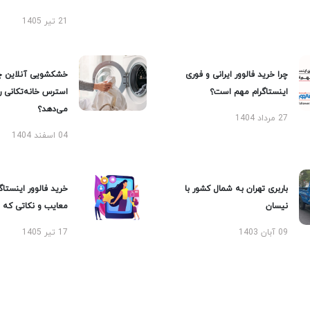
21 تیر 1405
چرا خرید فالوور ایرانی و فوری
خشکشویی آنلاین چ
اینستاگرام مهم است؟
استرس خانه‌تکانی 
می‌دهد؟
27 مرداد 1404
04 اسفند 1404
باربری تهران به شمال کشور با
خرید فالوور اینستاگر
نیسان
معایب و نکاتی که با
09 آبان 1403
17 تیر 1405