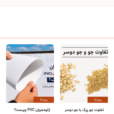
رپورتاژ
رپورتاژ
تفاوت جو پرک با جو دوسر
ژئوممبران PVC چیست؟