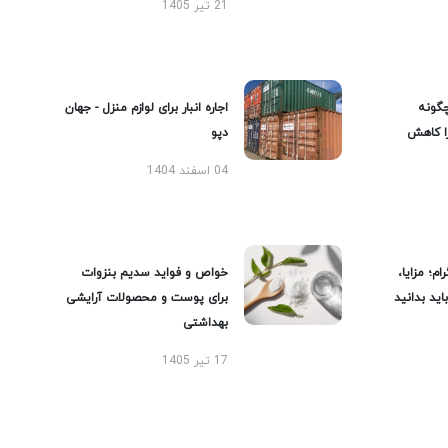
21 تیر 1405
گونه
اجاره انبار برای لوازم منزل - جهان
را کاهش
دپو
04 اسفند 1404
ام؛ مزایا،
خواص و فواید سدیم بنزوات
ید بدانید
برای پوست و محصولات آرایشی
بهداشتی
17 تیر 1405