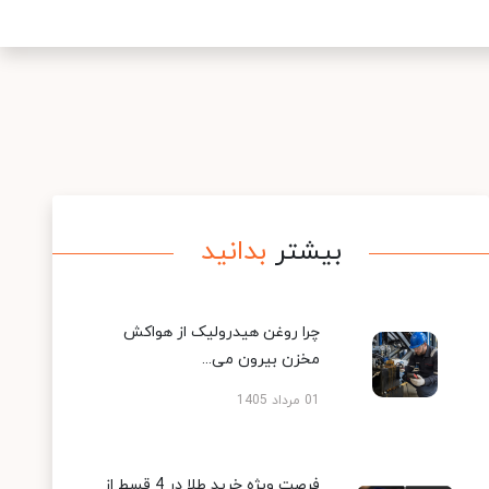
بیشتر
بدانید
چرا روغن هیدرولیک از هواکش
مخزن بیرون می...
01 مرداد 1405
فرصت ویژه خرید طلا در 4 قسط از