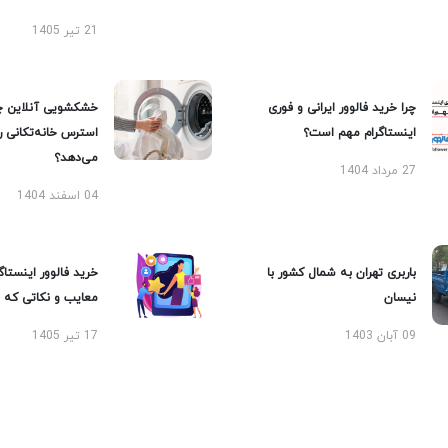
21 تیر 1405
چرا خرید فالوور ایرانی و فوری
خشکشویی آنلاین چ
اینستاگرام مهم است؟
استرس خانه‌تکانی 
می‌دهد؟
27 مرداد 1404
04 اسفند 1404
باربری تهران به شمال کشور با
خرید فالوور اینستاگر
نیسان
معایب و نکاتی که با
09 آبان 1403
17 تیر 1405