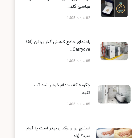
عباسی گلد...
02 مرداد 1405
راهنمای جامع کاهش گذر روغن (Oil
Carryove...
05 مرداد 1405
چگونه کف حمام خود را ضد آب
کنیم
05 مرداد 1405
اسفنج یورولوکس بهتر است یا فوم
سرد؟ (راه...