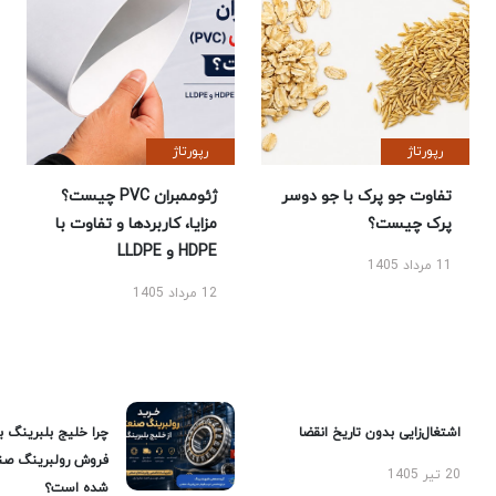
رپورتاژ
رپورتاژ
تفاوت جو پرک با جو دوسر
ژئوممبران PVC چیست؟
پرک چیست؟
مزایا، کاربردها و تفاوت با
HDPE و LLDPE
11 مرداد 1405
12 مرداد 1405
اشتغال‌زایی بدون تاریخ انقضا
چرا خلیج بلبرینگ ب
فروش رولبرینگ صن
20 تیر 1405
شده است؟