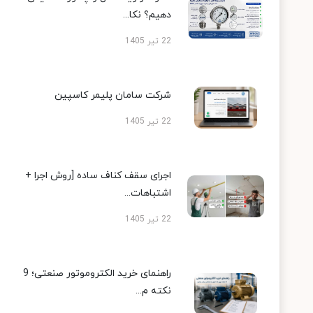
دهیم؟ نکا...
22 تیر 1405
شرکت سامان پلیمر کاسپین
22 تیر 1405
اجرای سقف کناف ساده [روش اجرا +
اشتباهات...
22 تیر 1405
راهنمای خرید الکتروموتور صنعتی؛ 9
نکته م...