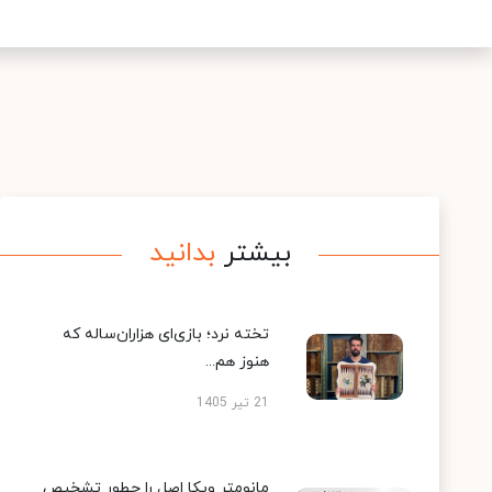
بیشتر
بدانید
تخته نرد؛ بازی‌ای هزاران‌ساله که
هنوز هم...
21 تیر 1405
مانومتر ویکا اصل را چطور تشخیص