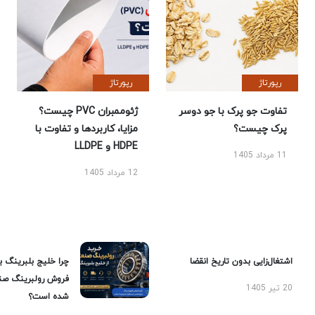
رپورتاژ
رپورتاژ
تفاوت جو پرک با جو دوسر
ژئوممبران PVC چیست؟
پرک چیست؟
مزایا، کاربردها و تفاوت با
HDPE و LLDPE
11 مرداد 1405
12 مرداد 1405
اشتغال‌زایی بدون تاریخ انقضا
چرا خلیج بلبرینگ ب
فروش رولبرینگ صن
20 تیر 1405
شده است؟