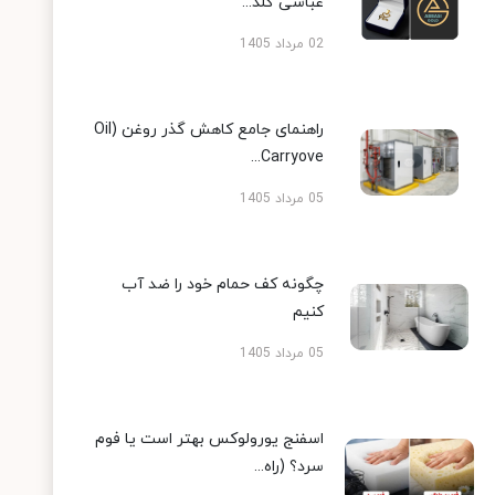
عباسی گلد...
02 مرداد 1405
راهنمای جامع کاهش گذر روغن (Oil
Carryove...
05 مرداد 1405
چگونه کف حمام خود را ضد آب
کنیم
05 مرداد 1405
اسفنج یورولوکس بهتر است یا فوم
سرد؟ (راه...