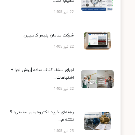
دهیم؟ نکا...
22 تیر 1405
شرکت سامان پلیمر کاسپین
22 تیر 1405
اجرای سقف کناف ساده [روش اجرا +
اشتباهات...
22 تیر 1405
راهنمای خرید الکتروموتور صنعتی؛ 9
نکته م...
25 تیر 1405