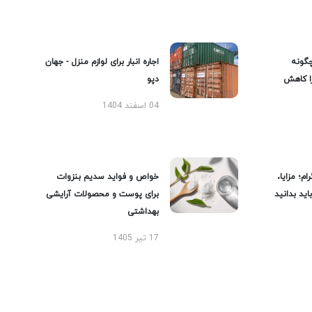
گونه
اجاره انبار برای لوازم منزل - جهان
را کاهش
دپو
04 اسفند 1404
ام؛ مزایا،
خواص و فواید سدیم بنزوات
ید بدانید
برای پوست و محصولات آرایشی
بهداشتی
17 تیر 1405