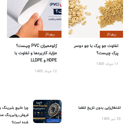
رپورتاژ
رپورتاژ
تفاوت جو پرک با جو دوسر
ژئوممبران PVC چیست؟
پرک چیست؟
مزایا، کاربردها و تفاوت با
HDPE و LLDPE
11 مرداد 1405
12 مرداد 1405
اشتغال‌زایی بدون تاریخ انقضا
چرا خلیج بلبرینگ ب
فروش رولبرینگ صن
20 تیر 1405
شده است؟