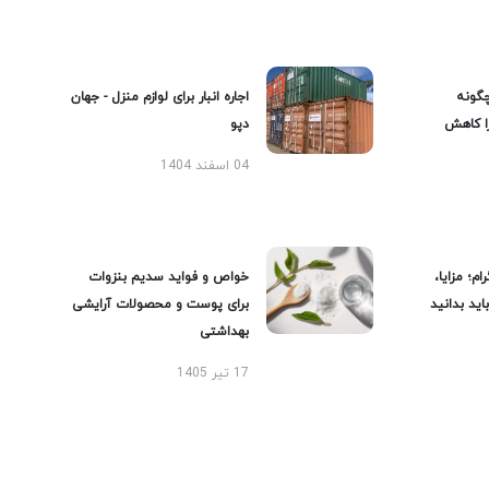
گونه
اجاره انبار برای لوازم منزل - جهان
را کاهش
دپو
04 اسفند 1404
ام؛ مزایا،
خواص و فواید سدیم بنزوات
ید بدانید
برای پوست و محصولات آرایشی
بهداشتی
17 تیر 1405