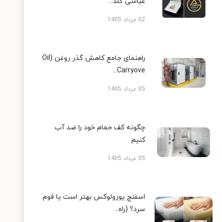
عباسی گلد...
02 مرداد 1405
راهنمای جامع کاهش گذر روغن (Oil
Carryove...
05 مرداد 1405
چگونه کف حمام خود را ضد آب
کنیم
05 مرداد 1405
اسفنج یورولوکس بهتر است یا فوم
سرد؟ (راه...