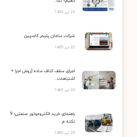
دهیم؟ نکا...
22 تیر 1405
شرکت سامان پلیمر کاسپین
22 تیر 1405
اجرای سقف کناف ساده [روش اجرا +
اشتباهات...
22 تیر 1405
راهنمای خرید الکتروموتور صنعتی؛ 9
نکته م...
25 تیر 1405