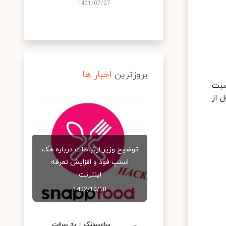
1401/07/27
بروزترین
اخبار ها
 شدت روشنایی 500 نیت و نسبت
ل از
توضیح وزیر ارتباطات درباره هک
اسنپ‌ فود و افزایش تعرفه
اینترنت
1402/10/10
سامسونگ از به سرقت