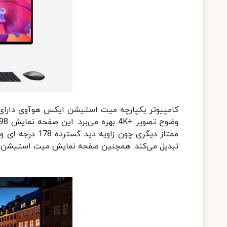
تبدیل می‌کند. همچنین صفحه نمایش میت استیشن X لمسی بوده و قادر به تشخیص 10 لمس هم زمان است