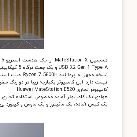
USB 3.2 Gen 1 Type-A و یک جفت درگاه 5 گیگابیتی USB 3.2 Gen 1 Type-C بهره می‌برد.
قیمت دارد. این کامپیوتر یکپارچه زیبا در دو رنگ س
کامپیوتر تجاری Huawei MateStation B520
یک کیس آماده، یک مانیتور و یک ماوس و کیبورد ب