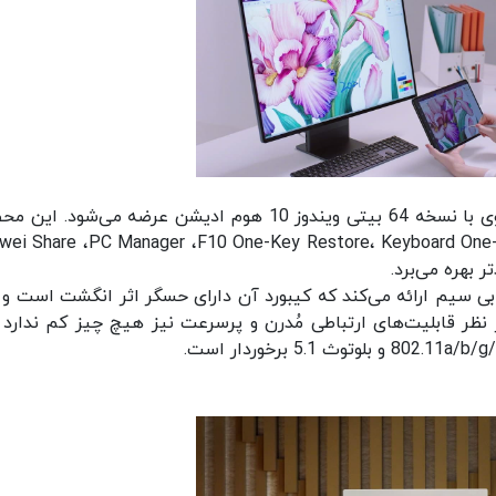
کامپیوتر یکپارچه Huawei MateStation ایکس هوآوی با نسخه 64 بیتی ویندوز 10 هوم ادیشن عرضه می‌شود.
هوآوی چون i Share ،PC Manager ،F10 One-Key Restore، Keyboard One-Key Fingerprint
Mat یک کیبورد و ماوس بی سیم ارائه می‌کند که کیبورد آن دارای حسگر اثر انگشت است و
ظر قابلیت‌های ارتباطی مُدرن و پرسرعت نیز هیچ چیز کم ندارد و