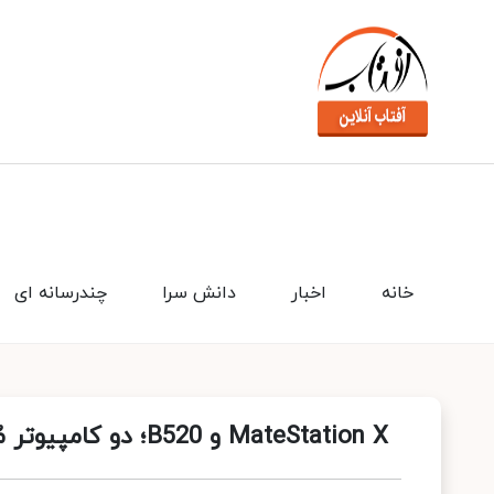
خانه
اخبار
دانش سرا
چندرسانه ای
MateStation X و B520؛ دو کامپیوتر مُدرن هواوی برای 2021