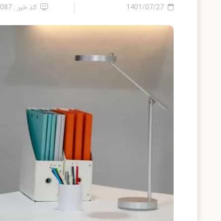
1401/07/27
کد خبر : 9087