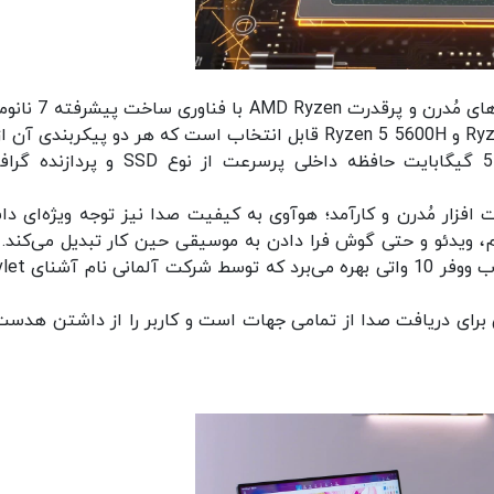
کامپیوتر یکپارچه MateStation X هوآوی از پردازنده‌های مُدرن و پ
گیگابایت حافظه رم پرسرعت 3200 مگاهرتزی، 512 گیگابایت حافظه داخلی پرسرعت از نوع SD
فزار مُدرن و کارآمد؛ هوآوی به کیفیت صدا نیز توجه ویژه‌ای دا
م، ویدئو و حتی گوش فرا دادن به موسیقی حین کار تبدیل می‌کند. 
PC یکپارچه از دو بلندگوی فول رینج 5 واتی و یک ساب و
ر میکروفن داخلی برای دریافت صدا از تمامی جهات است و کاربر را از داشتن هدس