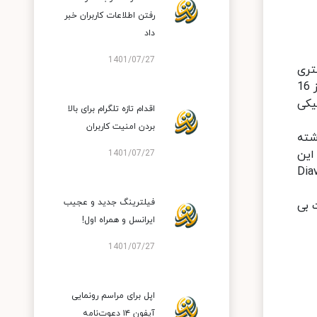
رفتن اطلاعات کاربران خبر
داد
1401/07/27
رقدرت AMD Ryzen با فناوری ساخت پیشرفته 7 نانومتری
نیرو می‌گیرد. این محصول با دو پردازنده Ryzen 7 5800H و Ryzen 5 5600H قابل انتخاب است که هر دو پیکربندی آن از 16
S و پردازنده گرافیکی
اقدام تازه تلگرام برای بالا
بردن امنیت کاربران
شته
این
1401/07/27
وفر 10 واتی بهره می‌برد که توسط شرکت آلمانی نام آشنای Diavlet
فیلترینگ جدید و عجیب
ت بی
ایرانسل و همراه اول!
1401/07/27
اپل برای مراسم رونمایی
آیفون ۱۴ دعوت‌نامه