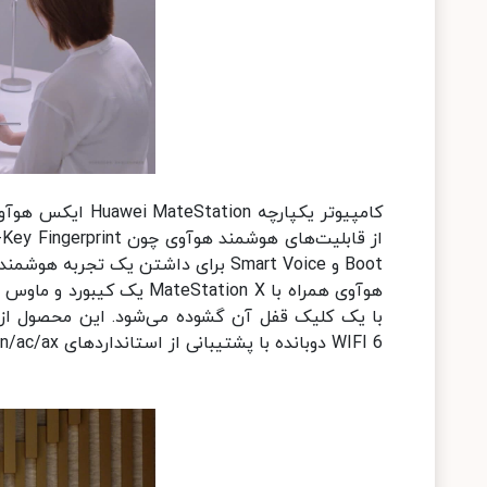
از قابلیت‌های هوشمند 
Boot و Smart Voice برای داشتن یک تجربه هوشمندتر بهره می‌برد.
هوآوی همراه با eStation X
با یک کلیک قفل آن گشوده می‌شود. این محصول از ن
WIFI 6 دوبانده با پشتیبانی از استانداردهای 802.11a/b/g/n/ac/ax و بلوتوث 5.1 برخوردار است.