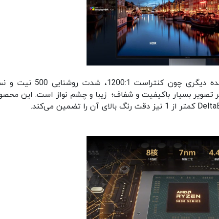
صفحه نمایش MateStation X ویژگی‌های خیره کننده دیگری چون کنتراست 1200:1،
درصد دارد که افزون بر تصویر بسیار باکیفیت و شفاف؛ زیبا و چشم نواز است. این محصو