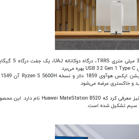
همچنین MateStation X از جک هدست استریو 3.5 میلی متری TRRS، درگ
نسخه م
فید و خاکستری عرضه می‌شود.
هواوی یک کامپیوتر آماده مخصوص استفاده تجاری نیز معرفی کرد که Huawei MateStation B520 نام 
ی سیم تشکیل شده است.