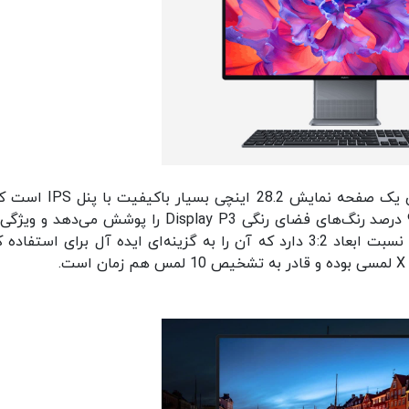
کامپیوتر یکپارچه میت استیشن ایکس هوآوی دارای یک صفحه نمایش 28.2 اینچ
وضوح تصویر +4K بهره می‌برد. این صفحه نمایش 98 درصد رنگ‌های فضای رنگی Display P3 را پوشش می‌د
ممتاز دیگری چون زاویه دید گسترده 178 درجه ای و نسبت ابعاد 3:2 دارد که آن را به گزینه‌ای ایده آل برای استف
.