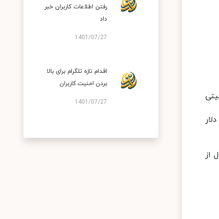
رفتن اطلاعات کاربران خبر
داد
1401/07/27
اقدام تازه تلگرام برای بالا
بردن امنیت کاربران
اه دوکاناله UAJ، یک جفت درگاه 5 گیگابیتی
1401/07/27
جهز به پردازنده Ryzen 7 5800H میت استیشن ایکس هوآوی 1859 دلار و نسخه Ryzen 5 5600H آن 1549 دلار
دارد. این محصول از