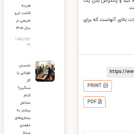
کبد و پانکراس بدن یک
هزینه
کاشت ابرو
ت بالای آنهاست که برای
طبیعی در
سال ۱۴۰۵
1405/05/
16
نشستن
https://
طولانی یا
کار
PRINT
سنگین؟
کدام
PDF
مشاغل
بیشتر به
بیماری‌های
مقعدی
مبتلا