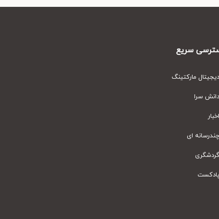
رسی سریع
یتال مارکتینگ
نش سرا
ار
رسانه ای
دشگری
دکست