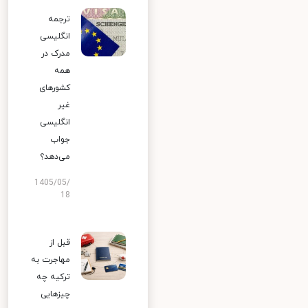
ترجمه
انگلیسی
مدرک در
همه
کشورهای
غیر
انگلیسی
جواب
می‌دهد؟
1405/05/
18
قبل از
مهاجرت به
ترکیه چه
چیزهایی