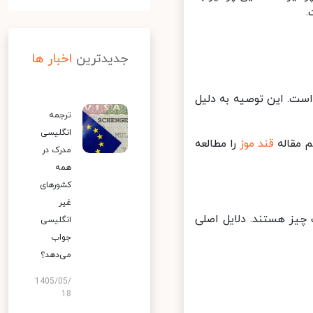
جدیدترین
اخبار ها
ست. این توصیه به دلیل
ترجمه
انگلیسی
مقاله
قند موز
را مطالعه
مدرک در
همه
کشورهای
غیر
یز هستند. دلایل اصلی
انگلیسی
جواب
می‌دهد؟
1405/05/
18