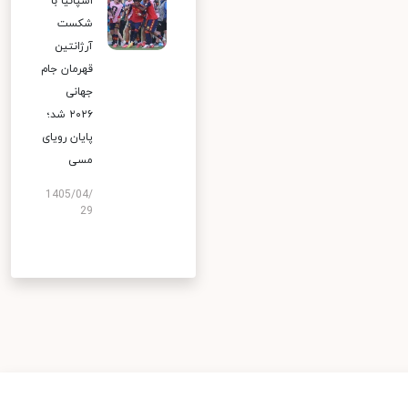
اسپانیا با
شکست
آرژانتین
قهرمان جام
جهانی
۲۰۲۶ شد؛
پایان رویای
مسی
1405/04/
29