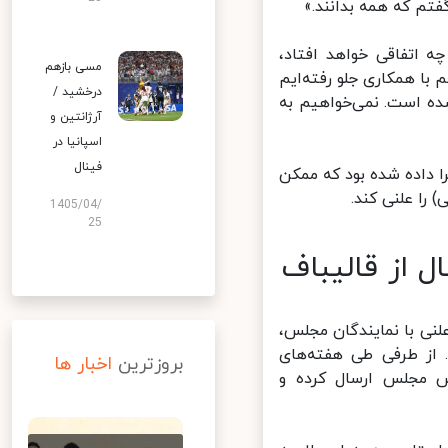
تم که همه بدانند.»
اتفاقی خواهد افتاد،
مسی بازهم
ا همکاری جلو رفته‌ایم
درخشید /
ه است. نمی‌خواهیم به
آرژانتین و
اسپانیا در
فینال
داده شده بود که ممکن
ا علنی کند.
1405/04/
25
از قالیباف
نی با نمایندگان مجلس،
از طرفی طی هفته‌های
بروزترین
اخبار ها
س مجلس ارسال کرده و