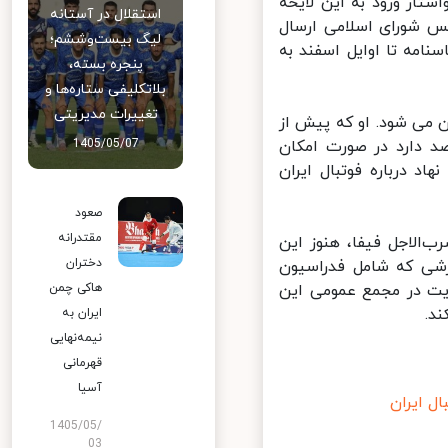
ار ورود به این لایحه
استقلال در آستانه
 شورای اسلامی ارسال
لیگ بیست‌وششم؛
امه تا اوایل اسفند به
پنجره بسته،
بلاتکلیفی ستاره‌ها و
تغییرات مدیریتی
م وارد ایران می ‌شود. او که پیش از
د دارد در صورت امکان
1405/05/07
د درباره فوتبال ایران
صعود
مقتدرانه
لاجل فیفا، هنوز این
دختران
شی که شامل فدراسیون
یت در مجمع عمومی این
هاکی چمن
.
ایران به
نیمه‌نهایی
قهرمانی
آسیا
 ایران
1405/05/
03