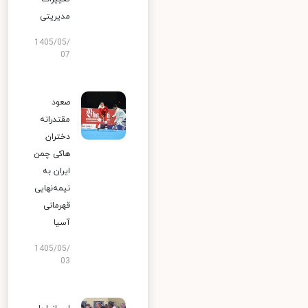
مدیریتی
1405/05/
07
صعود
مقتدرانه
دختران
هاکی چمن
ایران به
نیمه‌نهایی
قهرمانی
آسیا
1405/05/
03