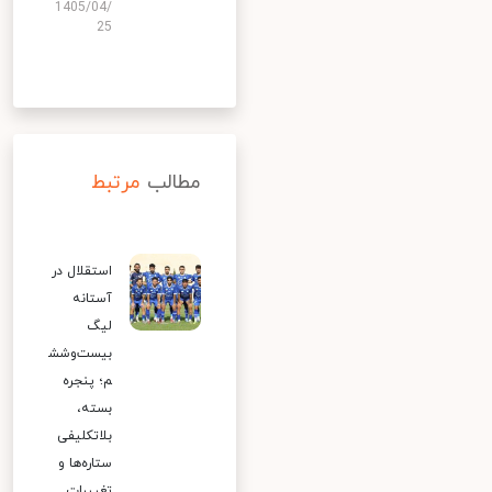
1405/04/
25
مطالب
مرتبط
استقلال در
آستانه
لیگ
بیست‌وشش
م؛ پنجره
بسته،
بلاتکلیفی
ستاره‌ها و
تغییرات