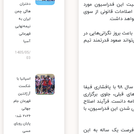
اسفند ۱۴۰۰ در ارتباط با ماهیت این فدراسیون مورد
دختران
صلاحات قانونی از سوی
هاکی چمن
اهد داشت.
ایران به
نیمه‌نهایی
ث بروز نگرانی‌هایی در
قهرمانی
واند صعود قدرتمند تیم
آسیا
1405/05/
03
اسپانیا با
ماجرای اصلاح اساسنامه این فدراسیون بعد از یک دوره طولانی مدت و در سال ۹۸ با پافشاری فیفا
شکست
 قبلی، جلوی برگزاری
آرژانتین
 اساسنامه دانست. فرآیند اصلاح
قهرمان جام
عی شدن این فدراسیون، با
جهانی
۲۰۲۶ شد؛
پایان رویای
فرصت یک ساله به این
مسی