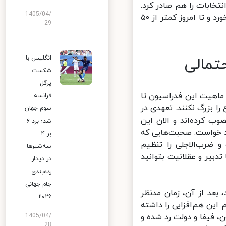
خابات را هم صادر کرد.
1405/04/
در نهایت با برگزاری انتخابات در دهم اسفند ۹۹، فرصت یک ساله هم کلید خورد و تا امروز کمتر از ۵۰
29
تمالی
انگلیس با
شکست
پرگل
اهیت این فدراسیون تا
فرانسه
 بزرگ نکنند. تعهدی در
سوم جهان
کرده‌اند و الان این
شد؛ برد ۶
 ۱۴۰۰ مصوبه نهایی را خواهد خواست. صحبت‌هایی که
بر ۴
ضرب‌الاجلی را تنظیم
سه‌شیرها
ا تدبیر و عقلانیت بتوانید
در دیدار
رده‌بندی
جام جهانی
بعد از آن، زمان مدنظر
۲۰۲۶
ین هم‌افزایی را داشته
 فیفا و دولت رد شده و
1405/04/
28