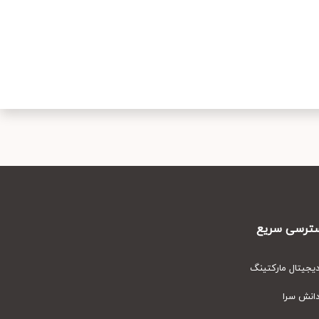
رسی سریع
یتال مارکتینگ
نش سرا