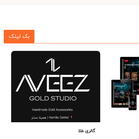
بک لینک
گالری طلا