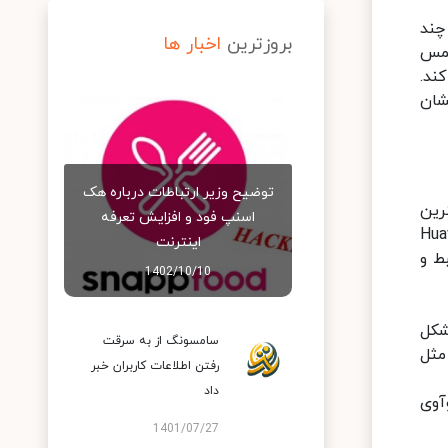
چند
بروزترین
اخبار ها
لمس
ند.
شان
توضیح وزیر ارتباطات درباره هک
رین
اسنپ‌ فود و افزایش تعرفه
این پلتفرم را به نام Huawei Share
اینترنت
ط و
1402/10/10
ده و مشکل
سامسونگ از به سرقت
ا میان ویندوز و دستگاه‌های اندروید را حل می‌کند. یک تلفن هوشمند هوآوی مجهز به رابط کاربری EMUI 11 مثل
رفتن اطلاعات کاربران خبر
داد
وآوی
1401/07/27