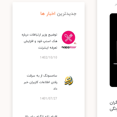
جدیدترین
اخبار ها
توضیح وزیر ارتباطات درباره
هک اسنپ‌ فود و افزایش
تعرفه اینترنت
1402/10/10
سامسونگ از به سرقت
رفتن اطلاعات کاربران خبر
داد
1401/07/27
ران
ده در سری لپ‌تاپ‌های هوآوی MateBook و چگونگی
اقدام تازه تلگرام برای بالا