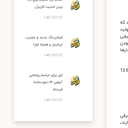
بردن امنیت کاربران
1401/07/27
 که
لید
یقی
فیلترینگ جدید و عجیب
ودن
ایرانسل و همراه اول!
رها
1401/07/27
 مثال، هوآوی MateBook X را باید نمونه‌ای عالی از لپ‌تاپ‌های سبک معرفی کرد. ضخامت این میت‌بوک‌، 13.6
اپل برای مراسم رونمایی
آیفون ۱۴ دعوت‌نامه
فرستاد
1401/07/27
رفی
ند،