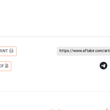
https://www.aftabir.com/ar
RINT
DF