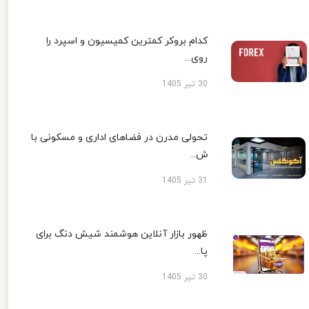
کدام بروکر کمترین کمیسیون و اسپرد را
روی...
30 تیر 1405
تحولی مدرن در فضاهای اداری و مسکونی با
ش...
31 تیر 1405
ظهور بازار آنلاین هوشمند شیش دنگ برای
پا...
30 تیر 1405