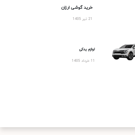
خرید گوشی ارزان
21 تیر 1405
لوازم یدکی
11 خرداد 1405