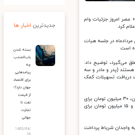
عصر امروز جزئیات وام
جدیدترین
اخبار ها
م کرد.
ردادماه در جلسه هیات
بسته شدن
باب‌المندب
 می‌گیرد، توضیح داد:
چه
ستند (پدر و مادر و سه
پیامدهایی
یت دریافت تسهیلات کمک
برای اقتصاد
جهان دارد؟؛
از قیمت
اسلامی ادامه داد: مبلغ تصویب شده شامل ۵۰ میلیون تومان برای شهر تهران، ۳۰ میلیون تومان برای
نفت تا
شهرهای بزرگ (مشهد، اصفهان، کرج، شیراز، تبریز، قم، اهواز و کرمانشاه) و ۱۵ میلیون تومان برای
تجارت
جهانی
ه واجدان شریاط پرداخت
1405/04/
28