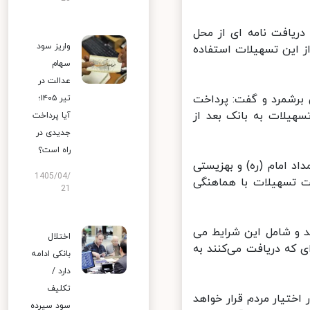
ریافت نامه ای از محل
واریز سود
 این تسهیلات استفاده
سهام
عدالت در
رشمرد و گفت: پرداخت
تیر ۱۴۰۵؛
ترداد اصل مبلغ تسهیلات به بانک بعد از
آیا پرداخت
جدیدی در
راه است؟
 امام (ره) و بهزیستی
1405/04/
 تسهیلات با هماهنگی
21
 و شامل این شرایط می
اختلال
 که دریافت می‌کنند به
بانکی ادامه
دارد /
تکلیف
تیار مردم قرار خواهد
سود سپرده