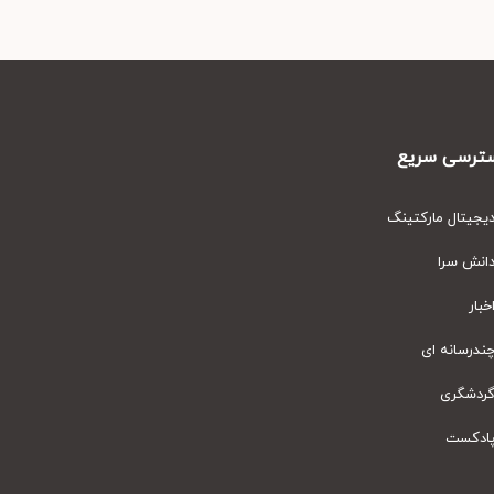
رسی سریع
یتال مارکتینگ
نش سرا
ار
رسانه ای
دشگری
دکست