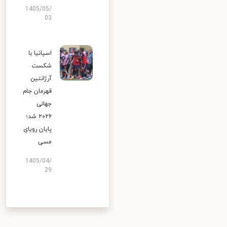
1405/05/
03
اسپانیا با
شکست
آرژانتین
قهرمان جام
جهانی
۲۰۲۶ شد؛
پایان رویای
مسی
1405/04/
29