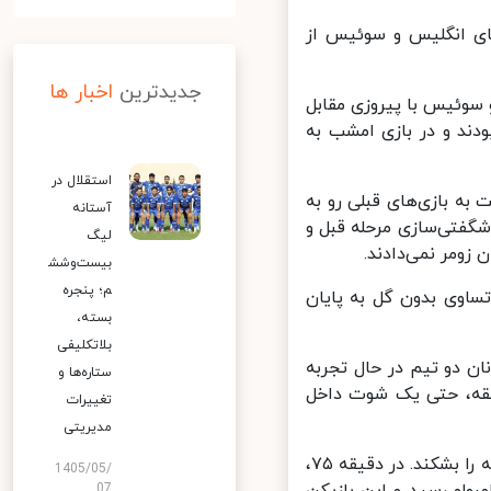
هایی جام ملت‌های ۲۰۲۴ اروپا، تیم‌های انگلیس و سوئیس از
جدیدترین
اخبار ها
سوئیس با پیروزی مقابل
پایانی یورو شده بودند و در بازی امشب به
استقلال در
ه بازی‌های قبلی رو به
آستانه
گفتی‌سازی مرحله قبل و
لیگ
ومر نمی‌دادند.
بیست‌وشش
م؛ پنجره
اوی بدون گل به پایان
بسته،
بلاتکلیفی
ن دو تیم در حال تجربه
ستاره‌ها و
قه، حتی یک شوت داخل
تغییرات
مدیریتی
در ادامه اما این سوئیس بود که روی یک غافلگیری به گل رسید تا یخ مسابقه را بشکند. در دقیقه ۷۵،
1405/05/
07