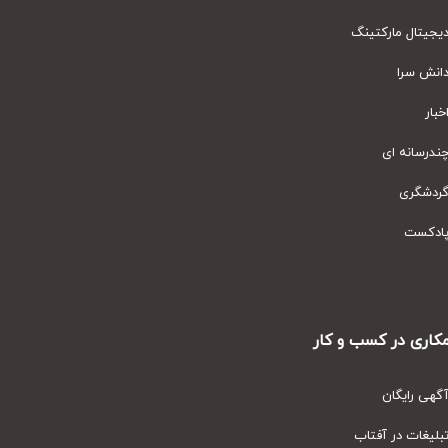
یتال مارکتینگ
نش سرا
ار
رسانه ای
دشگری
دکست
ری در کسب و کار
ی رایگان
یغات در آفتاب