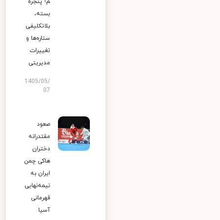
م؛ پنجره
بسته،
بلاتکلیفی
ستاره‌ها و
تغییرات
مدیریتی
1405/05/
07
صعود
مقتدرانه
دختران
هاکی چمن
ایران به
نیمه‌نهایی
قهرمانی
آسیا