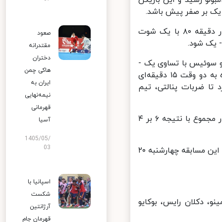
لو رسید و این بازیکن
ک بر صفر پیش باشد.
فشار انگلیس برای جبران گل خورده در ادامه بیشتر شد و یوکیان ساکا در دقیقه ۸۰ با یک شوت
صعود
یک شود.
مقتدرانه
دختران
س و سوئیس با تساوی یک -
هاکی چمن
یک در وقت‌های قانونی به کارشان پایان دهند و کار برای تعیین تیم برنده به دو وقت ۱۵ دقیقه‌ای
ایران به
تا ضربات پنالتی، تیم
نیمه‌نهایی
قهرمانی
در ضربات پنالتی انگلیس با درخشش پیکفورد توانست با نتیجه ۵ بر ۳ و در مجموع با نتیجه ۶ بر ۴
آسیا
1405/05/
03
در دیگر بازی امشب هم تیم‌های هلند و ترکیه با هم روبه‌رو می‌شوند و برنده این مسابقه چهارشنبه ۲۰
اسپانیا با
شکست
و، دکلان رایس، بوکایو
آرژانتین
قهرمان جام