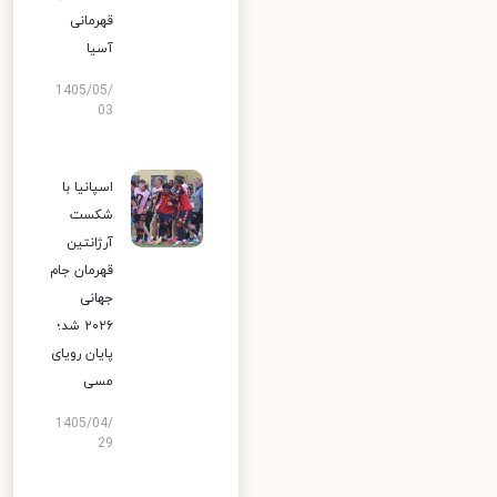
قهرمانی
آسیا
1405/05/
03
اسپانیا با
شکست
آرژانتین
قهرمان جام
جهانی
۲۰۲۶ شد؛
پایان رویای
مسی
1405/04/
29