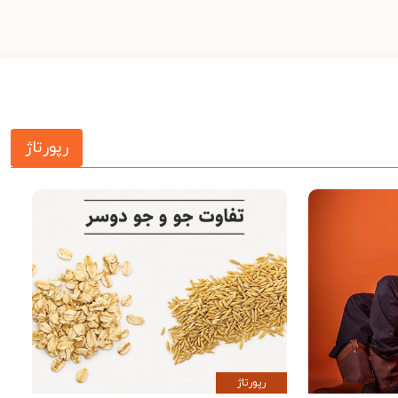
رپورتاژ
رپورتاژ