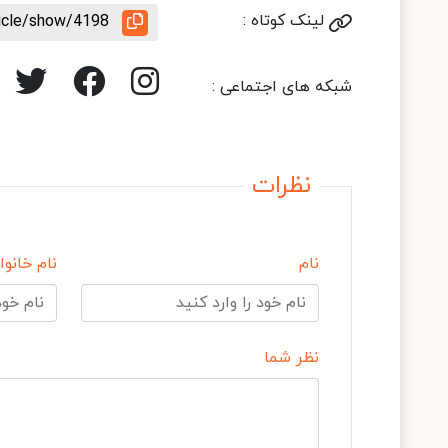
لینک کوتاه :
ticle/show/4198
شبکه های اجتماعی :
نظرات
نام
نام خانوا
نظر شما