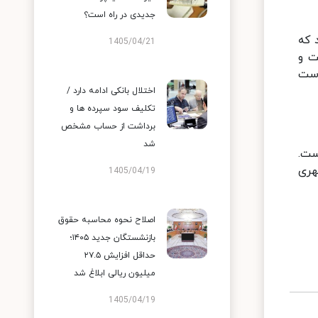
جدیدی در راه است؟
ت متکی بود که
1405/04/21
از نفت و
م است
اختلال بانکی ادامه دارد /
تکلیف سود سپرده ها و
برداشت از حساب مشخص
شد
ه است.
ط شهری
1405/04/19
اصلاح نحوه محاسبه حقوق
بازنشستگان جدید ۱۴۰۵؛
حداقل افزایش ۲۷.۵
میلیون ریالی ابلاغ شد
1405/04/19